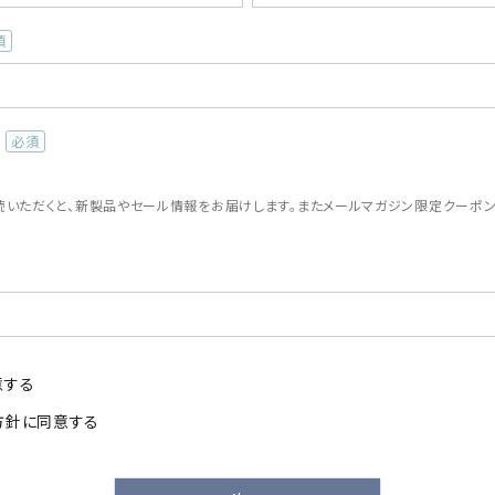
(必
須)
読いただくと、新製品やセール情報をお届けします。またメールマガジン限定クーポ
。
意する
方針
に同意する