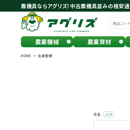
農機具ならアグリズ！中古農機具並みの格安
農業機械
農業資材
meeting_room
person
ログイン
会員登録
HOME
会員登録
search
氏名
(必
お気に入り一覧
須)