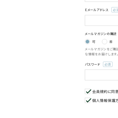
閲覧履歴一覧
Ｅメールアドレス
(必
農業機械
須)
農業資材
メールマガジンの購読
可
否
作業用品
メールマガジンをご購
な情報をお届けします
補修部品
パスワード
(必
レンタル
須)
ブログ
会員規約
に同
利用ガイド
FAQ
個人情報保護