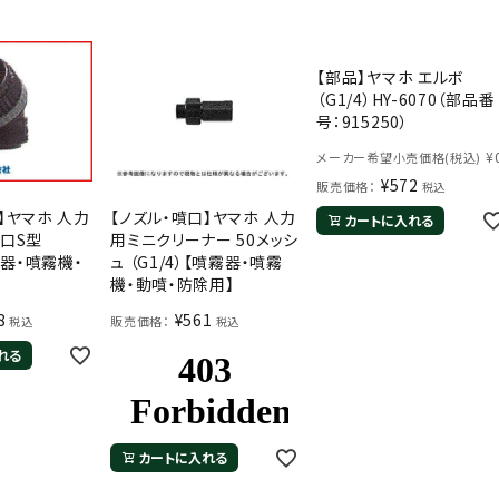
【部品】ヤマホ エルボ
（G1/4）HY-6070（部品番
号：915250）
¥
メーカー希望小売価格(税込)
¥
572
販売価格：
税込
】ヤマホ 人力
【ノズル・噴口】ヤマホ 人力
カートに入れる
頭口S型
用ミニクリーナー 50メッシ
霧器・噴霧機・
ュ （G1/4）【噴霧器・噴霧
】
機・動噴・防除用】
8
¥
561
販売価格：
税込
税込
れる
カートに入れる