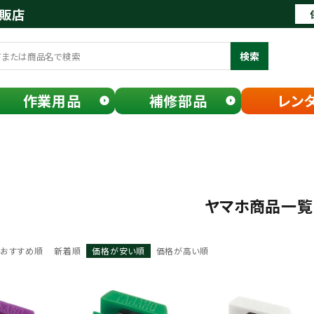
通販店
検索
作業用品
補修部品
レン
ヤマホ商品一覧
おすすめ順
新着順
価格が安い順
価格が高い順