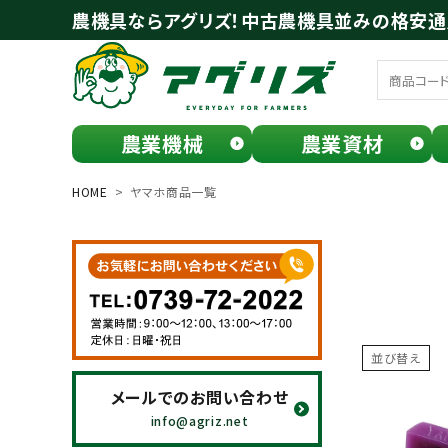
農機具ならアグリズ！中古農機具並みの格安
農業機械
農業資材
meeting_room
person
ログイン
会員登録
HOME
ヤマホ商品一覧
search
並び替え
メールでのお問い合わせ
お気に入り一覧
info@agriz.net