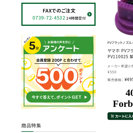
閲覧履歴一覧
FAXでのご注文
0739-72-4532
24時間受付
農業機械
農業資材
PVフラットノズル
ヤマホ PVフ
作業用品
PV110025 
メーカー希望小売
補修部品
¥
550
¥
49
販売価格：
レンタル
ブログ
利用ガイド
FAQ
カートに入
商品特集