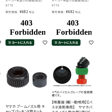
メーカー希望小売価格(税込)
メーカー希望小売価格(税込)
¥
770
¥
770
¥
682
¥
682
販売価格：
販売価格：
税込
税込
カートに入れる
カートに入れる
※®はバイエルグループの登録商
標です。
【噴霧器（機）・動噴用】【バ
ヤマホ ブームノズル用 キ
スタ液剤専用】 ヤマホバ
ャップパッキンY用セット