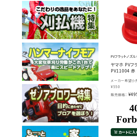
メールでのお問い合わせ
info@agriz.net
PVフラットノズル
ヤマホ PVフ
FAXでのご注文
PV11004 赤
0739-72-4532
24時間受付
メーカー希望小売
¥
550
¥
49
販売価格：
カートに入