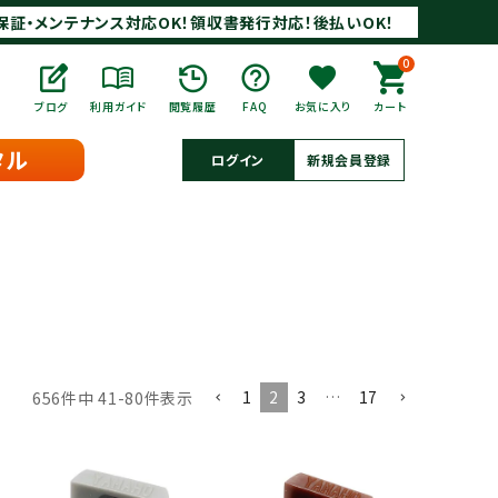
保証・メンテナンス対応OK！領収書発行対応！後払いOK！
0
ブログ
利用ガイド
閲覧履歴
FAQ
お気に入り
カート
タル
ログイン
新規会員登録
1
2
3
…
17
656
件中
41
-
80
件表示