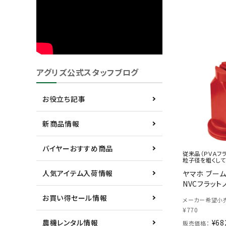
アグリズ公式スタッフブログ
お役立ち記事
新商品情報
バイヤーおすすめ商品
従来品（ＰＶＡフラ
粒子径を粗くして
人気アイテム入荷情報
ヤマホ ブー
NVCフラットノ
お買い得セール情報
メーカー希望小売
¥
770
¥
68
農機レンタル情報
販売価格：