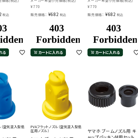
価格(税込)
メーカー希望小売価格(税込)
メーカー希望小売価格(税込)
¥
770
¥
770
2
¥
682
¥
682
販売価格：
販売価格：
税込
税込
税込
れる
カートに入れる
カートに入れる
ズル（空気混入型低
PVAフラットノズル（空気混入型低
ヤマホ ブームノズル用 キ
圧用ノズル）
ャップパッキンM用セット