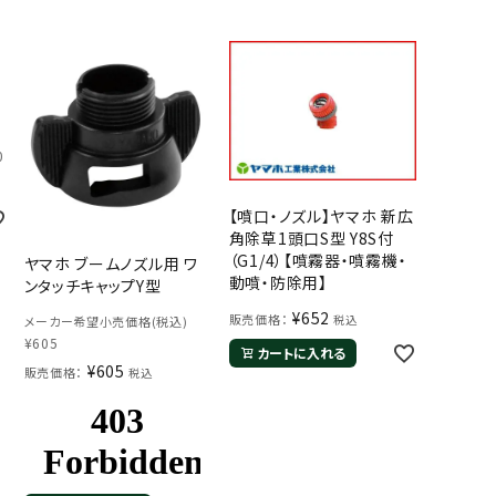
0
【噴口・ノズル】ヤマホ 新広
角除草1頭口S型 Y8S付
（G1/4）【噴霧器・噴霧機・
ヤマホ ブームノズル用 ワ
動噴・防除用】
ンタッチキャップY型
¥
652
販売価格：
税込
メーカー希望小売価格(税込)
¥
605
カートに入れる
¥
605
販売価格：
税込