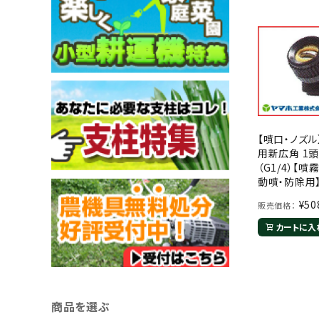
【噴口・ノズル
用新広角 1
（G1/4）【噴
動噴・防除用
¥
50
販売価格：
カートに入
商品を選ぶ