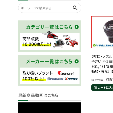
search
【噴口・ノズル
やさい P-1
（G1/4）【噴
動噴・防除用
¥
65
販売価格：
カートに入
最新商品動画はこちら