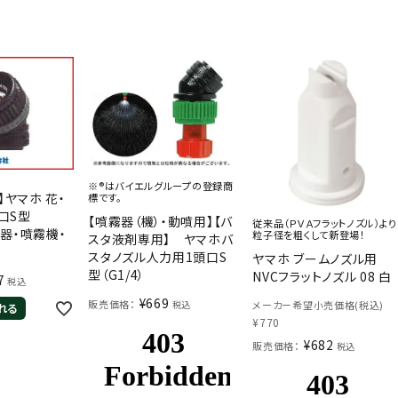
※®はバイエルグループの登録商
】ヤマホ 花・
標です。
頭口S型
【噴霧器（機）・動噴用】【バ
従来品（ＰＶＡフラットノズル）より
霧器・噴霧機・
粒子径を粗くして新登場！
スタ液剤専用】 ヤマホバ
】
スタノズル人力用1頭口S
ヤマホ ブームノズル用
型（G1/4）
NVCフラットノズル 08 白
7
税込
¥
669
販売価格：
税込
メーカー希望小売価格(税込)
れる
¥
770
¥
682
販売価格：
税込