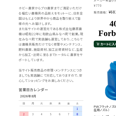
メーカー希望小売
¥
770
ホビー農家からプロ農家までご満足いただけ
¥
68
販売価格：
る幅広い農機具の品揃えをモットーに、日本全
国はもとより世界中から商品を取り揃えて皆
様の元へお届けします。
また当サイトの運営元である株式会社藤原農
機は昭和22年に和歌山県みなべ町で創業。現
在みなべ町で実店舗も運営しており、こちらで
カートに入
は農機具販売だけでなく修理やメンテナンス、
肥料農薬、施設資材、加工出荷資材など、生産
から加工・出荷に至るまでトータルに農家をサ
ポートしています。
当サイト販売商品の修理・メンテナンスにつき
ましても実店舗にて対応しておりますので、安
心してショッピングをお楽しみください。
営業日カレンダー
2026年8月
日
月
火
水
木
金
土
PVAフラットノ
1
圧用ノズル）
2
3
4
5
6
7
8