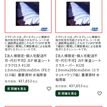
ミラマットとは、ポリエチレンに無数の
ミラマットとは、ポリエチレンに無数の
独立気泡を形成させながら、シート状
独立気泡を形成させながら、シート状
に連続押出成形したものでJSPが世界
に連続押出成形したものでJSPが世界
で最初に開発した無架橋法による高発
で最初に開発した無架橋法による高発
泡ポリエチレンシートです。
泡ポリエチレンシートです。
【法人様限定・個人宅配送不
【法人様限定・個人宅配送不
可・代引不可】 JSP 保温シート
可・代引不可】 JSP 保温シート
ミラクロス #120
ミラスーパー #120
1.0mmx200cmx50m （PEク
1.0mmx200cmx50m （ミラ
ロス貼） 農業資材 水稲育苗
マット+ワリフ貼） 農業資材 水
稲育苗
¥
37,653
販売価格：
税込
¥
37,653
販売価格：
税込
詳細を見る
詳細を見る