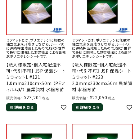
ミラマットとは、ポリエチレンに無数の
ミラマットとは、ポリエチレンに無数の
独立気泡を形成させながら、シート状
独立気泡を形成させながら、シート状
に連続押出成形したものでJSPが世界
に連続押出成形したものでJSPが世界
で最初に開発した無架橋法による高発
で最初に開発した無架橋法による高発
泡ポリエチレンシートです。
泡ポリエチレンシートです。
【法人様限定・個人宅配送不
【法人様限定・個人宅配送不
可・代引不可】 JSP 保温シート
可・代引不可】 JSP 保温シート
ミラマットL #121
ミラマット #223
1.0mmx210cmx50m （PEフ
2.0mmx230cmx50m 農業資
ィルム貼） 農業資材 水稲育苗
材 水稲育苗
¥
23,201
¥
22,050
販売価格：
販売価格：
税込
税込
詳細を見る
詳細を見る