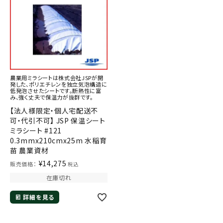
農業用ミラシートは株式会社JSPが開
発した、ポリエチレンを独立気泡構造に
低発泡させたシートです。断熱性に富
み、強く丈夫で保温力が抜群です。
【法人様限定・個人宅配送不
可・代引不可】 JSP 保温シート
ミラシート #121
0.3mmx210cmx25m 水稲育
苗 農業資材
¥
14,275
販売価格：
税込
在庫切れ
詳細を見る