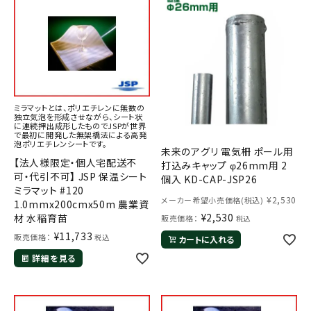
ミラマットとは、ポリエチレンに無数の
独立気泡を形成させながら、シート状
に連続押出成形したものでJSPが世界
で最初に開発した無架橋法による高発
泡ポリエチレンシートです。
未来のアグリ 電気柵 ポール用
【法人様限定・個人宅配送不
打込みキャップ φ26mm用 2
可・代引不可】 JSP 保温シート
個入 KD-CAP-JSP26
ミラマット #120
¥
2,530
メーカー希望小売価格(税込)
1.0mmx200cmx50m 農業資
¥
2,530
材 水稲育苗
販売価格：
税込
¥
11,733
販売価格：
税込
カートに入れる
詳細を見る