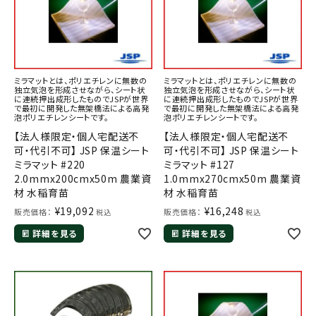
ミラマットとは、ポリエチレンに無数の
ミラマットとは、ポリエチレンに無数の
独立気泡を形成させながら、シート状
独立気泡を形成させながら、シート状
に連続押出成形したものでJSPが世界
に連続押出成形したものでJSPが世界
で最初に開発した無架橋法による高発
で最初に開発した無架橋法による高発
泡ポリエチレンシートです。
泡ポリエチレンシートです。
【法人様限定・個人宅配送不
【法人様限定・個人宅配送不
可・代引不可】 JSP 保温シート
可・代引不可】 JSP 保温シート
ミラマット #220
ミラマット #127
2.0mmx200cmx50m 農業資
1.0mmx270cmx50m 農業資
材 水稲育苗
材 水稲育苗
¥
19,092
¥
16,248
販売価格：
販売価格：
税込
税込
詳細を見る
詳細を見る