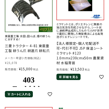
ミラマットとは、ポリエチレンに無数の
独立気泡を形成させながら、シート状
に連続押出成形したものでJSPが世界
で最初に開発した無架橋法による高発
東亜重工製 水田、田んぼ、畑の耕うん
泡ポリエチレンシートです。
におすすめ！
【法人様限定・個人宅配送不
三菱 トラクター 4-81 東亜重
可・代引不可】 JSP 保温シート
工製 耕うん爪 耕運爪 耕耘爪
ミラマット #123
1.0mmx230cmx50m 農業資
メーカー希望小売価格(税込)
材 水稲育苗
¥
23,078
¥
15,000
¥
13,503
販売価格：
税込
販売価格：
税込
詳細を見る
カートに入れる