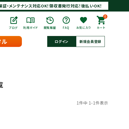
保証・メンテナンス対応OK！領収書発行対応！後払いOK！
0
ブログ
利用ガイド
閲覧履歴
FAQ
お気に入り
カート
タル
ログイン
新規会員登録
覧
1
件中
1
-
1
件表示