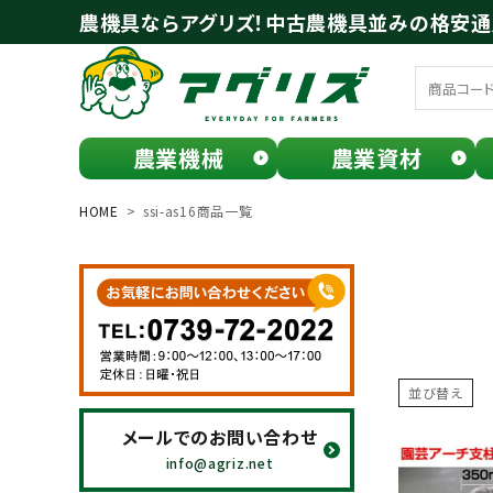
農機具ならアグリズ！中古農機具並みの格安
農業機械
農業資材
meeting_room
person
ログイン
会員登録
HOME
ssi-as16商品一覧
search
並び替え
メールでのお問い合わせ
お気に入り一覧
info@agriz.net