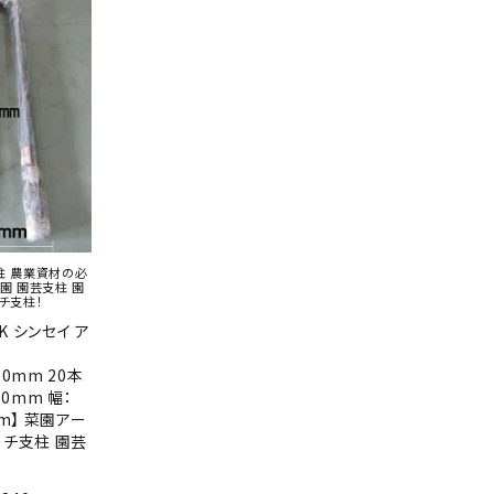
柱 農業資材の必
園 園芸支柱 園
チ支柱！
 シンセイ ア
00mm 20本
00mm 幅：
mm】 菜園アー
ーチ支柱 園芸