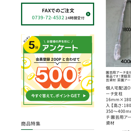
閲覧履歴一覧
FAXでのご注文
0739-72-4532
24時間受付
農業機械
農業資材
作業用品
補修部品
園芸用アーチ支
需品です！家庭菜
芸資材 菜園アー
レンタル
個人宅配送OK
ーチ支柱
ブログ
16mm×18
入 【高さ：18
利用ガイド
FAQ
350～400
チ 園芸用ア
資材
商品特集