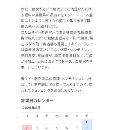
ホビー農家からプロ農家までご満足いただけ
る幅広い農機具の品揃えをモットーに、日本全
国はもとより世界中から商品を取り揃えて皆
様の元へお届けします。
また当サイトの運営元である株式会社藤原農
機は昭和22年に和歌山県みなべ町で創業。現
在みなべ町で実店舗も運営しており、こちらで
は農機具販売だけでなく修理やメンテナンス、
肥料農薬、施設資材、加工出荷資材など、生産
から加工・出荷に至るまでトータルに農家をサ
ポートしています。
当サイト販売商品の修理・メンテナンスにつき
ましても実店舗にて対応しておりますので、安
心してショッピングをお楽しみください。
営業日カレンダー
2026年8月
日
月
火
水
木
金
土
1
2
3
4
5
6
7
8