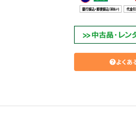
よくあ
help