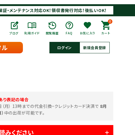
保証・メンテナンス対応OK！領収書発行対応！後払いOK！
0
ブログ
利用ガイド
閲覧履歴
FAQ
お気に入り
カート
タル
ログイン
新規会員登録
あり表記の場合
0日（月） 13時までの代金引換・クレジットカード決済で
8月
月）
中の出荷が可能です。
読みください