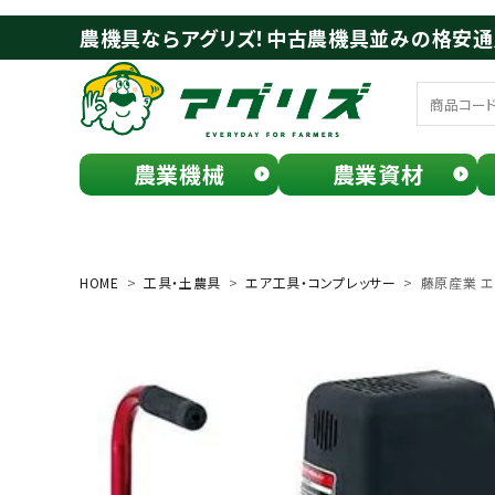
農機具ならアグリズ！中古農機具並みの格安
農業機械
農業資材
meeting_room
person
ログイン
会員登録
HOME
工具・土農具
エア工具・コンプレッサー
藤原産業 エアコ
search
お気に入り一覧