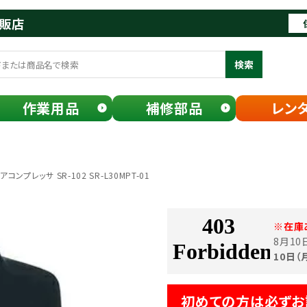
通販店
検索
作業用品
補修部品
レン
ンプレッサ SR-102 SR-L30MPT-01
※在庫
8月1
10日（
初めての方は必ずお