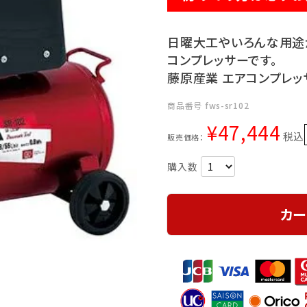
日曜大工やいろんな用途
コンプレッサーです。
藤原産業 エアコンプレッサ S
商品番号
fws-sr102
¥
47,444
税込
販売価格：
カー