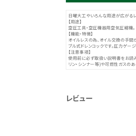
日曜大工やいろんな用途が広がるレ
【用途】
空圧工具・空圧機器用空気圧縮機。
【機能・特徴】
オイルレスの為、オイル交換の手間が
ブル式ドレンコックです。圧力ゲー
【注意事項】
使用前に必ず取扱い説明書をお読み
リン・シンナー等)や可燃性ガスの
レビュー