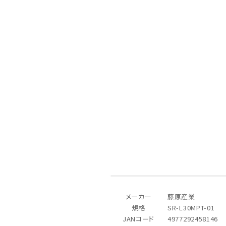
メールでのお問い合わせ
info@agriz.net
FAXでのご注文
0739-72-4532
24時間受付
メーカー
藤原産業
規格
SR-L30MPT-01
JANコード
4977292458146