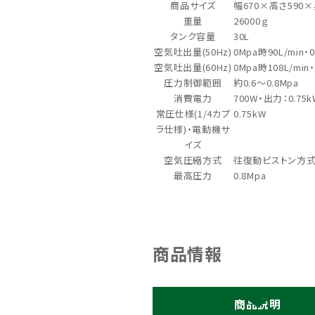
商品サイズ
幅670×高さ590×
重量
26000ｇ
タンク容量
30L
空気吐出量(50Hz)
0Mpa時90L/min・
空気吐出量(60Hz)
0Mpa時108L/min
圧力制御範囲
約0.6～0.8Mpa
消費電力
700W・出力：0.75k
常圧仕様(1/4カプ
0.75kW
ラ仕様)・電動機サ
イズ
空気圧縮方式
往復動ピストン方式
最高圧力
0.8Mpa
商品情報
商品説明