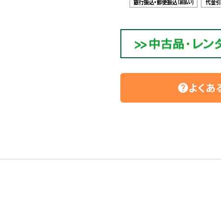
よくあ
help