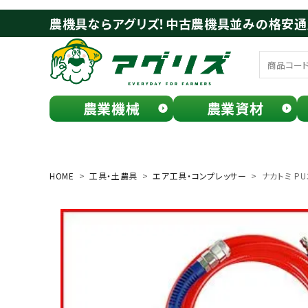
農機具ならアグリズ！中古農機具並みの格安
農業機械
農業資材
meeting_room
person
ログイン
会員登録
HOME
工具・土農具
エア工具・コンプレッサー
ナカトミ PU
search
お気に入り一覧