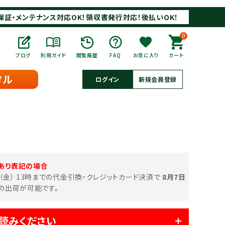
保証・メンテナンス対応OK！領収書発行対応！後払いOK！
0
ブログ
利用ガイド
閲覧履歴
FAQ
お気に入り
カート
タル
ログイン
新規会員登録
あり表記の場合
日（金） 13時までの代金引換・クレジットカード決済で
8月7日
の出荷が可能です。
読みください