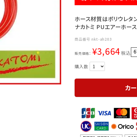
ホース材質はポリウレタ
ナカトミ PUエアーホース2
商品番号
nkt-ah203
¥
3,664
6
税込
販売価格：
カー