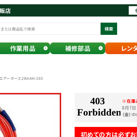
通販店
検索
作業用品
補修部品
レン
エアーホース20mAH-203
※在庫
8月7
（金）
中
初めての方は必ずお