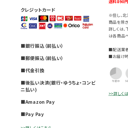
送料890
クレジットカード
※但し、北
商品を除き
詳しくは、
は各商品ペ
■銀行振込（前払い）
■配送業者
■お届け
■郵便振込（前払い）
■代金引換
■後払い決済(銀行・ゆうちょ・コンビ
ニ払い)
>>詳しく
■Amazon Pay
■Pay Pay
>>詳しくはこちら