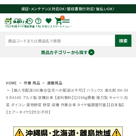
保証・メンテナンス対応OK！領収書発行対応！後払いOK！
0
ブログ
利用ガイド
閲覧履歴
FAQ
お気に入り
カート
メニュー
検索
商品カテゴリーから探す
meeting_room
person
ログイン
会員登録
HOME
作業 用品
運搬用品
【個人宅配送OK(集合住宅への配送は不可)】 ハラックス 楽太郎 RA-50
search
0 RA500 アルミ製 収穫台車 【送料無料】【200kg積載 強力型 キャベツ 白
菜 ダイコン 葉物野菜 野菜 収穫 作業台車 タイヤ幅調整可能】【日本製】
【エアータイヤ】【代引不可】