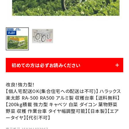
利用ガイド
FAQ
メールでのお問い合わせ
初めての方は必ずお読みください
info@agriz.net
FAXでのご注文
改良！強力型！
0739-72-4532
24時間受付
【個人宅配送OK(集合住宅への配送は不可)】 ハラックス
楽太郎 RA-500 RA500 アルミ製 収穫台車 【送料無料】
【200kg積載 強力型 キャベツ 白菜 ダイコン 葉物野菜
野菜 収穫 作業台車 タイヤ幅調整可能】【日本製】【エア
ータイヤ】【代引不可】
商品番号
150201033067