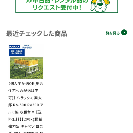
最近チェックした商品
一覧を見る
【個人宅配送OK(集合
住宅への配送は不
可)】 ハラックス 楽太
郎 RA-500 RA500 ア
ルミ製 収穫台車 【送
料無料】【200kg積載
強力型 キャベツ 白菜