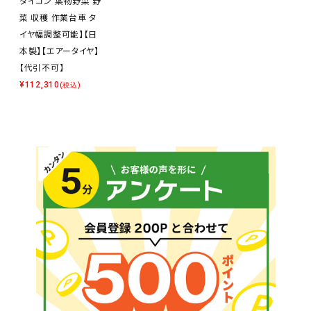
ダイコン 葉物野菜 野
菜 収穫 作業台車 タ
イヤ幅調整可能】【日
本製】【エアータイヤ】
【代引不可】
¥
112,310
(税込)