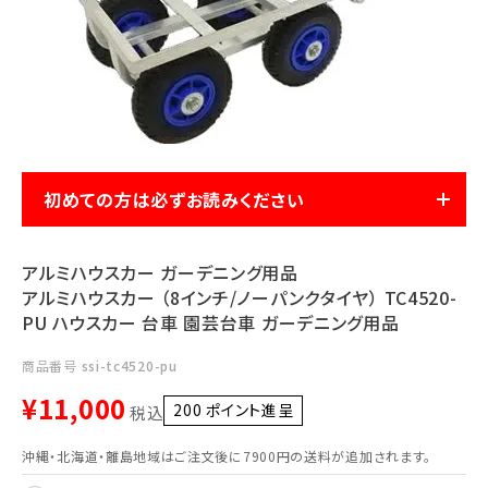
利用ガイド
FAQ
初めての方は必ずお読みください
メールでのお問い合わせ
info@agriz.net
アルミハウスカー ガーデニング用品
アルミハウスカー （8インチ/ノーパンクタイヤ） TC4520-
FAXでのご注文
PU ハウスカー 台車 園芸台車 ガーデニング用品
0739-72-4532
24時間受付
商品番号
ssi-tc4520-pu
¥
11,000
200
ポイント進呈 ]
税込
沖縄・北海道・離島地域はご注文後に7900円の送料が追加されます。