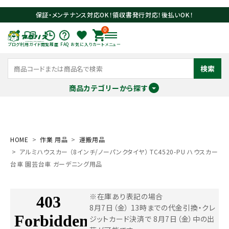
保証・メンテナンス対応OK！領収書発行対応！後払いOK！
0
ブログ
利用ガイド
閲覧履歴
FAQ
お気に入り
カート
メニュー
検索
商品カテゴリーから探す
meeting_room
person
ログイン
会員登録
HOME
作業 用品
運搬用品
アルミハウスカー （8インチ/ノーパンクタイヤ） TC4520-PU ハウスカー
search
台車 園芸台車 ガーデニング用品
※在庫あり表記の場合
8月7日（金） 13時までの代金引換・クレ
ジットカード決済で
8月7日（金）中の出