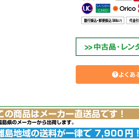
よくあ
help