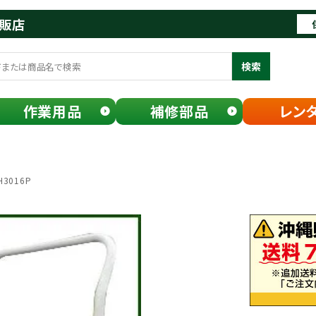
通販店
検索
作業用品
補修部品
レン
3016P