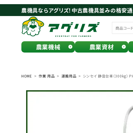
農機具ならアグリズ！中古農機具並みの格安
農業機械
農業資材
meeting_room
person
ログイン
会員登録
HOME
作業 用品
運搬用品
シンセイ 静音台車（300kg） PH
search
お気に入り一覧