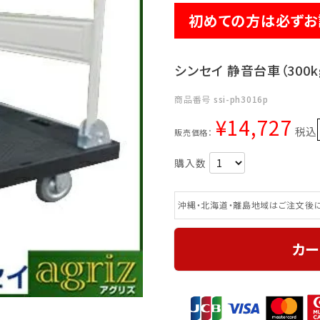
初めての方は必ずお
シンセイ 静音台車（300kg
商品番号
ssi-ph3016p
¥
14,727
税込
販売価格：
沖縄・北海道・離島地域はご注文後に
カー