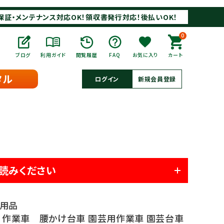
保証・メンテナンス対応OK！領収書発行対応！後払いOK！
0
ブログ
利用ガイド
閲覧履歴
FAQ
お気に入り
カート
タル
ログイン
新規会員登録
読みください
グ用品
-2 作業車 腰かけ台車 園芸用作業車 園芸台車