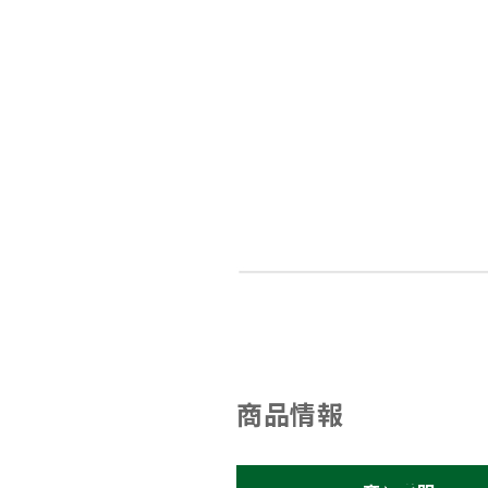
メールでのお問い合わせ
info@agriz.net
FAXでのご注文
0739-72-4532
24時間受付
商品情報