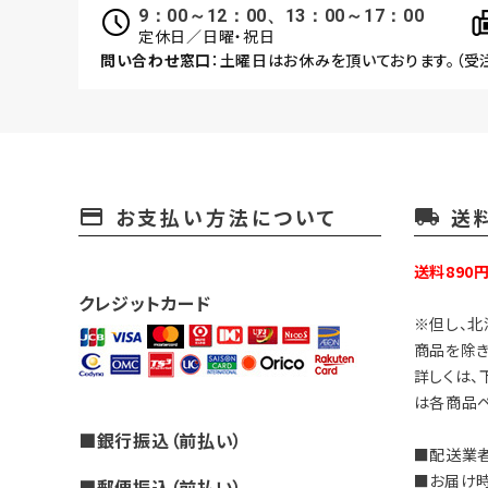
9：00～12：00、13：00～17：00
定休日／日曜・祝日
問い合わせ窓口
：土曜日はお休みを頂いております。（受
お支払い方法について
送
payment
local_shipping
送料890
クレジットカード
※但し、北
商品を除き
詳しくは、
は各商品ペ
■銀行振込（前払い）
■配送業者
■お届け
■郵便振込（前払い）