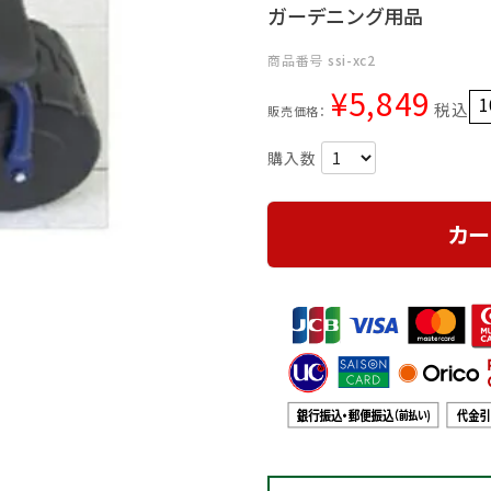
ガーデニング用品
商品番号
ssi-xc2
¥
5,849
1
税込
販売価格：
カー