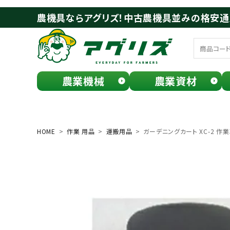
農機具ならアグリズ！中古農機具並みの格安
農業機械
農業資材
meeting_room
person
ログイン
会員登録
HOME
作業 用品
運搬用品
ガーデニングカート XC-2 
search
お気に入り一覧