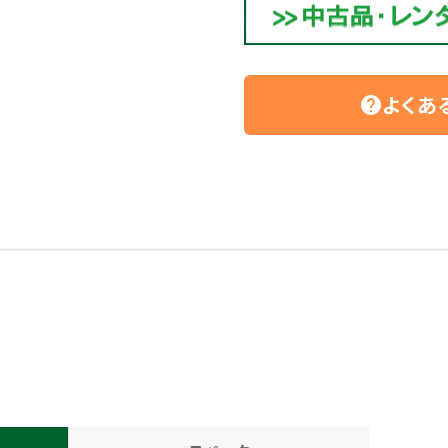
よくあ
help