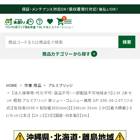
保証・メンテナンス対応OK！領収書発行対応！後払いOK！
0
ブログ
利用ガイド
閲覧履歴
FAQ
お気に入り
カート
メニュー
検索
商品カテゴリーから探す
meeting_room
person
ログイン
会員登録
HOME
作業 用品
アルミブリッジ
【法人様専用・代引不可・返品不可・一部配送不可地域あり】2.0t 2本セ
search
ット 昭和 アルミブリッジ 鉄シュー・ゴムシュー兼用 GP-300-30-2.0T (ツメ
式)【有効長3000×有効幅300(mm)】【300cm 30cm 2.0t】【最大積載2.0
t/セット(2本)】 【2トン】【2t】【国産・日本製】【3m】