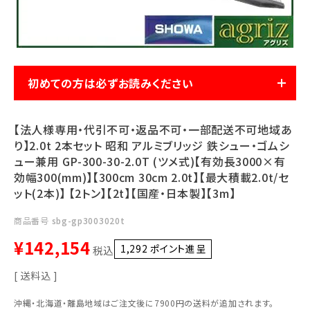
利用ガイド
FAQ
初めての方は必ずお読みください
【法人様専用・代引不可・返品不可・一部配送不可地域あ
メールでのお問い合わせ
り】2.0t 2本セット 昭和 アルミブリッジ 鉄シュー・ゴムシ
info@agriz.net
ュー兼用 GP-300-30-2.0T (ツメ式)【有効長3000×有
効幅300(mm)】【300cm 30cm 2.0t】【最大積載2.0t/セ
ット(2本)】 【2トン】【2t】【国産・日本製】【3m】
FAXでのご注文
0739-72-4532
24時間受付
商品番号
sbg-gp3003020t
¥
142,154
1,292
ポイント進呈 ]
税込
送料込
沖縄・北海道・離島地域はご注文後に7900円の送料が追加されます。