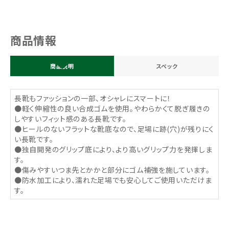
商品情報
商品説明
スペック
長靴もファッションの一部、オシャレにスマートに！
●軽く伸縮性の良い合成ゴムを使用。やわらかくて脱ぎ履きの
しやすいフィット感のある長靴です。
●ヒールのないフラットな靴底なので、足場に跡(穴)が残りにく
い長靴です。
●独自開発のグリップ底により、より高いグリップ力を発揮しま
す。
●傷みやすいつま先とかかと部分にゴム補強を施しています。
●防水加工により、濡れた足場でも安心してご使用いただけま
す。