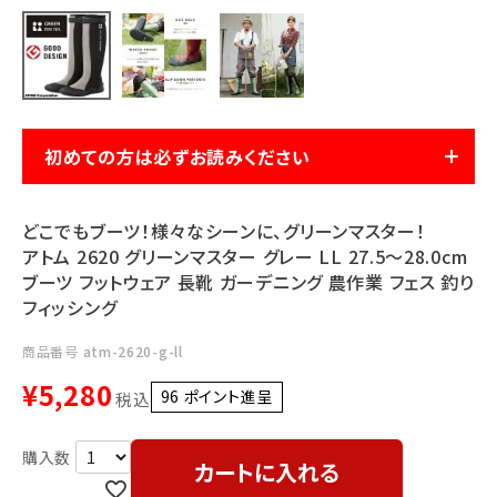
利用ガイド
FAQ
初めての方は必ずお読みください
メールでのお問い合わせ
どこでもブーツ！様々なシーンに、グリーンマスター！
info@agriz.net
アトム 2620 グリーンマスター グレー LL 27.5～28.0cm
ブーツ フットウェア 長靴 ガーデニング 農作業 フェス 釣り
フィッシング
FAXでのご注文
0739-72-4532
24時間受付
商品番号
atm-2620-g-ll
¥
5,280
96
ポイント進呈 ]
税込
カートに入れる