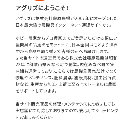
アグリズにようこそ！
アグリズは株式会社藤原農機が2007年にオープンした
日本最大級の農機具インターネット通販サイトです。
ホビー農家からプロ農家までご満足いただける幅広い
農機具の品揃えをモットーに、日本全国はもとより世界
中から商品を取り揃えて皆様の元へお届けします。
また当サイトの運営元である株式会社藤原農機は昭和
22年に和歌山県みなべ町で創業。現在みなべ町で実
店舗も運営しており、こちらでは農機具販売だけでなく
修理やメンテナンス、肥料農薬、施設資材、加工出荷資
材など、生産から加工・出荷に至るまでトータルに農家
をサポートしています。
当サイト販売商品の修理・メンテナンスにつきましても
実店舗にて対応しておりますので、安心してショッピング
をお楽しみください。