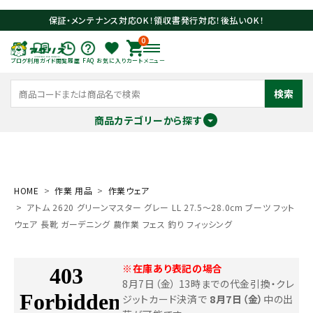
保証・メンテナンス対応OK！領収書発行対応！後払いOK！
0
ブログ
利用ガイド
閲覧履歴
FAQ
お気に入り
カート
メニュー
検索
商品カテゴリーから探す
meeting_room
person
ログイン
会員登録
HOME
作業 用品
作業ウェア
アトム 2620 グリーンマスター グレー LL 27.5～28.0cm ブーツ フット
search
ウェア 長靴 ガーデニング 農作業 フェス 釣り フィッシング
※在庫あり表記の場合
8月7日（金） 13時までの代金引換・クレ
ジットカード決済で
8月7日（金）
中の出