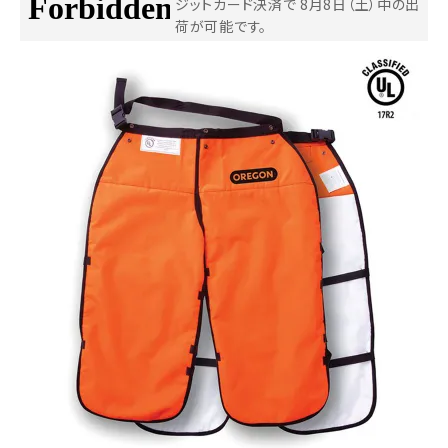
ジットカード決済で
8月8日（土）中の出
荷が可能です。
お気に入り一覧
閲覧履歴一覧
農業機械
農業資材
作業用品
補修部品
レンタル
ブログ