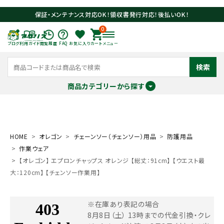
保証・メンテナンス対応OK！領収書発行対応！後払いOK！
0
ブログ
利用ガイド
閲覧履歴
FAQ
お気に入り
カート
メニュー
検索
商品カテゴリーから探す
meeting_room
person
ログイン
会員登録
HOME
オレゴン
チェーンソー（チェンソー）用品
防護用品
作業ウェア
search
【オレゴン】 エプロンチャップス オレンジ 【総丈：91cm】 【ウエスト最
大：120cm】 【チェンソー作業用】
※在庫あり表記の場合
8月8日（土） 13時までの代金引換・クレ