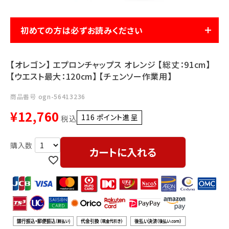
利用ガイド
FAQ
初めての方は必ずお読みください
【オレゴン】 エプロンチャップス オレンジ 【総丈：91cm】
【ウエスト最大：120cm】 【チェンソー作業用】
商品番号
ogn-56413236
メールでのお問い合わせ
¥
12,760
info@agriz.net
116
ポイント進呈 ]
税込
FAXでのご注文
カートに入れる
0739-72-4532
24時間受付