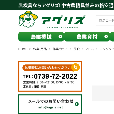
農機具ならアグリズ！中古農機具並みの格安
農業機械
農業資材
meeting_room
person
ログイン
会員登録
HOME
作業 用品
作業ウェア
長靴
アトム
ロングタ
search
メールでのお問い合わせ
お気に入り一覧
info@agriz.net