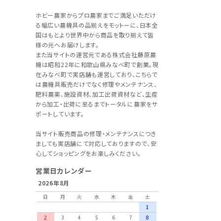
ホビー農家からプロ農家までご満足いただけ
る幅広い農機具の品揃えをモットーに、日本全
国はもとより世界中から商品を取り揃えて皆
様の元へお届けします。
また当サイトの運営元である株式会社藤原農
機は昭和22年に和歌山県みなべ町で創業。現
在みなべ町で実店舗も運営しており、こちらで
は農機具販売だけでなく修理やメンテナンス、
肥料農薬、施設資材、加工出荷資材など、生産
から加工・出荷に至るまでトータルに農家をサ
ポートしています。
当サイト販売商品の修理・メンテナンスにつき
ましても実店舗にて対応しておりますので、安
心してショッピングをお楽しみください。
営業日カレンダー
2026年8月
日
月
火
水
木
金
土
1
2
3
4
5
6
7
8