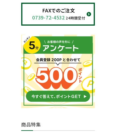
閲覧履歴一覧
FAXでのご注文
0739-72-4532
24時間受付
農業機械
農業資材
作業用品
補修部品
レンタル
ブログ
利用ガイド
FAQ
商品特集