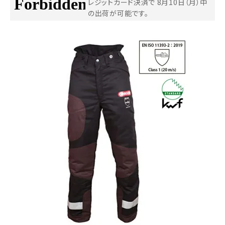
レジットカード決済で
8月10日（月）中
の出荷が可能です。
お気に入り一覧
閲覧履歴一覧
農業機械
農業資材
作業用品
補修部品
レンタル
ブログ