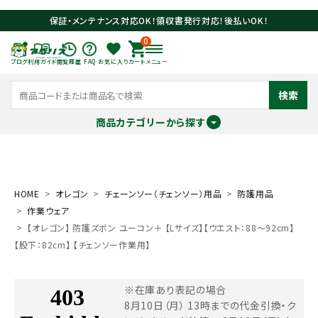
保証・メンテナンス対応OK！領収書発行対応！後払いOK！
0
ブログ
利用ガイド
閲覧履歴
FAQ
お気に入り
カート
メニュー
検索
商品カテゴリーから探す
meeting_room
person
ログイン
会員登録
HOME
オレゴン
チェーンソー（チェンソー）用品
防護用品
作業ウェア
search
【オレゴン】 防護ズボン ユーコン＋ 【Lサイズ】【ウエスト：88～92cm】
【股下：82cm】 【チェンソー作業用】
※在庫あり表記の場合
8月10日（月） 13時までの代金引換・ク