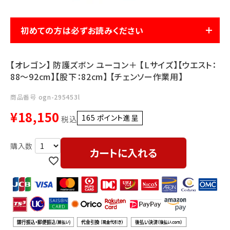
利用ガイド
FAQ
初めての方は必ずお読みください
【オレゴン】 防護ズボン ユーコン＋ 【Lサイズ】【ウエスト：
88～92cm】【股下：82cm】 【チェンソー作業用】
商品番号
ogn-295453l
メールでのお問い合わせ
¥
18,150
info@agriz.net
165
ポイント進呈 ]
税込
FAXでのご注文
カートに入れる
0739-72-4532
24時間受付