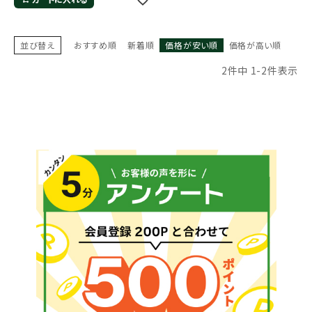
並び替え
おすすめ順
新着順
価格が安い順
価格が高い順
2
件中
1
-
2
件表示
メールでのお問い合わせ
info@agriz.net
FAXでのご注文
0739-72-4532
24時間受付