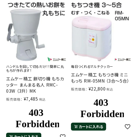
お気に入り一覧
閲覧履歴一覧
農業機械
農業資材
ハンドルを回して切るだけ！！簡単に丸
毎日つくれるマルチクッカー
もちが作れます！
作業用品
エムケー精工 もちつき機 ミニ
エムケー精工 餅切り機 もちカ
もっち RM-05MN （3合～5合）
ッター まんまる名人 RMC-
補修部品
¥
22,800
販売価格：
税込
03W （3升） MK
¥
7,485
販売価格：
税込
レンタル
ブログ
カートに入れる
利用ガイド
FAQ
カートに入れる