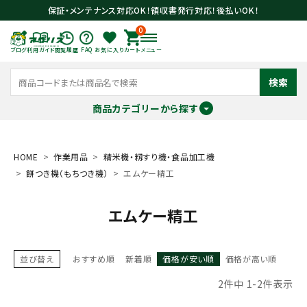
保証・メンテナンス対応OK！領収書発行対応！後払いOK！
0
ブログ
利用ガイド
閲覧履歴
FAQ
お気に入り
カート
メニュー
検索
商品カテゴリーから探す
meeting_room
person
ログイン
会員登録
HOME
作業用品
精米機・籾すり機・食品加工機
餅つき機（もちつき機）
エムケー精工
search
エムケー精工
並び替え
おすすめ順
新着順
価格が安い順
価格が高い順
2
件中
1
-
2
件表示