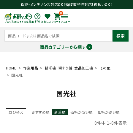
保証・メンテナンス対応OK！領収書発行対応！後払いOK！
0
ブログ
利用ガイド
閲覧履歴
FAQ
お気に入り
カート
メニュー
検索
商品カテゴリーから探す
meeting_room
person
ログイン
会員登録
HOME
作業用品
精米機・籾すり機・食品加工機
その他
国光社
search
国光社
並び替え
おすすめ順
新着順
価格が安い順
価格が高い順
8
件中
1
-
8
件表示