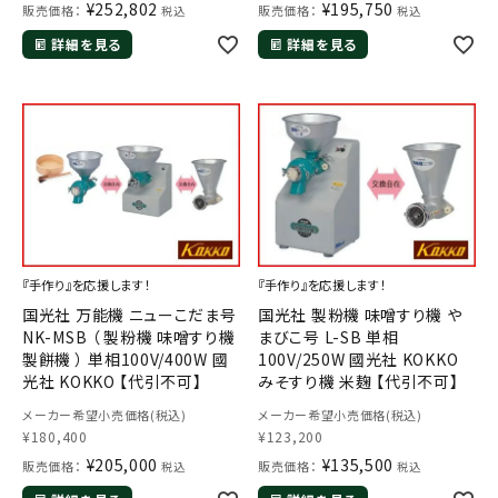
¥
252,802
¥
195,750
販売価格：
販売価格：
税込
税込
詳細を見る
詳細を見る
『手作り』を応援します！
『手作り』を応援します！
国光社 万能機 ニューこだま号
国光社 製粉機 味噌すり機 や
NK-MSB （ 製粉機 味噌すり機
まびこ号 L-SB 単相
製餅機 ） 単相100V/400W 國
100V/250W 國光社 KOKKO
光社 KOKKO 【代引不可】
みそすり機 米麹 【代引不可】
メーカー希望小売価格(税込)
メーカー希望小売価格(税込)
¥
180,400
¥
123,200
¥
205,000
¥
135,500
販売価格：
販売価格：
税込
税込