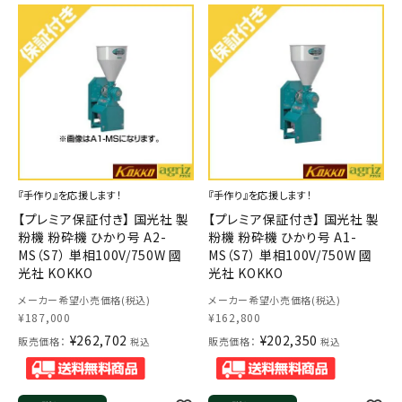
お気に入り一覧
閲覧履歴一覧
農業機械
農業資材
『手作り』を応援します！
『手作り』を応援します！
作業用品
【プレミア保証付き】 国光社 製
【プレミア保証付き】 国光社 製
粉機 粉砕機 ひかり号 A2-
粉機 粉砕機 ひかり号 A1-
補修部品
MS（S7） 単相100V/750W 國
MS（S7） 単相100V/750W 國
光社 KOKKO
光社 KOKKO
レンタル
メーカー希望小売価格(税込)
メーカー希望小売価格(税込)
¥
187,000
¥
162,800
¥
262,702
¥
202,350
販売価格：
販売価格：
税込
税込
ブログ
利用ガイド
FAQ