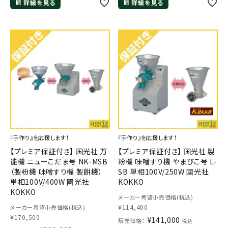
詳細を見る
詳細を見る
メールでのお問い合わせ
info@agriz.net
FAXでのご注文
『手作り』を応援します！
『手作り』を応援します！
0739-72-4532
【プレミア保証付き】 国光社 万
【プレミア保証付き】 国光社 製
24時間受付
能機 ニューこだま号 NK-MSB
粉機 味噌すり機 やまびこ号 L-
（製粉機 味噌すり機 製餅機）
SB 単相100V/250W 國光社
単相100V/400W 國光社
KOKKO
KOKKO
メーカー希望小売価格(税込)
¥
114,400
メーカー希望小売価格(税込)
¥
170,500
¥
141,000
販売価格：
税込