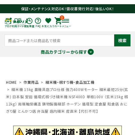
保証・メンテナンス対応OK！領収書発行対応！後払いOK！
0
ブログ
利用ガイド
閲覧履歴
FAQ
お気に入り
カート
メニュー
検索
商品カテゴリーから探す
meeting_room
person
ログイン
会員登録
HOME
作業用品
精米機・籾すり機・食品加工機
精米機 15kg 農機具店プロ仕様 強力400Wモーター 精米最短25分(玄
search
米) 日本製 宝田 循環式籾づき精米機 NSF400D 単相100V （玄米15kg 籾
12kg） 両端軸受構造 鋳物製搗精部 ホーデン 循環型 定食屋 和食店 おに
ぎり屋 とんかつ店 弁当屋 店内精米 産直米 【代引不可】