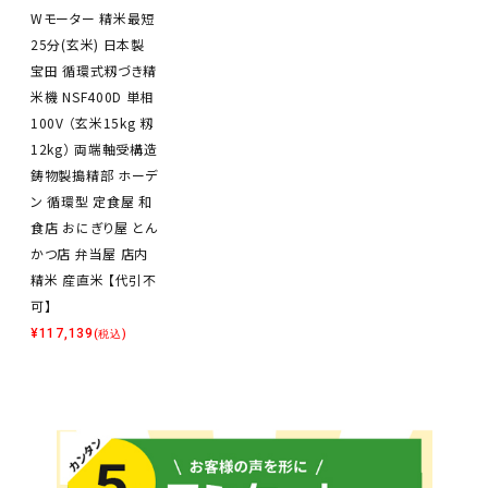
Wモーター 精米最短
25分(玄米) 日本製
宝田 循環式籾づき精
米機 NSF400D 単相
100V （玄米15kg 籾
12kg） 両端軸受構造
鋳物製搗精部 ホーデ
ン 循環型 定食屋 和
食店 おにぎり屋 とん
かつ店 弁当屋 店内
精米 産直米 【代引不
可】
¥
117,139
(税込)