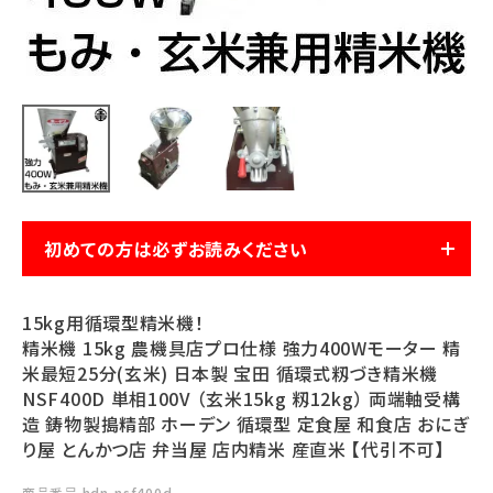
利用ガイド
FAQ
メールでのお問い合わせ
初めての方は必ずお読みください
info@agriz.net
FAXでのご注文
15kg用循環型精米機！
0739-72-4532
24時間受付
精米機 15kg 農機具店プロ仕様 強力400Wモーター 精
米最短25分(玄米) 日本製 宝田 循環式籾づき精米機
NSF400D 単相100V （玄米15kg 籾12kg） 両端軸受構
造 鋳物製搗精部 ホーデン 循環型 定食屋 和食店 おにぎ
り屋 とんかつ店 弁当屋 店内精米 産直米 【代引不可】
商品番号
hdn-nsf400d