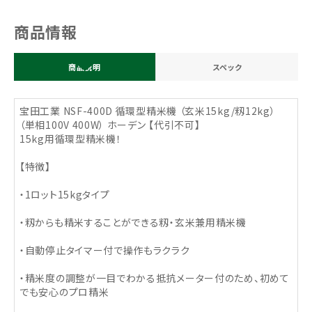
商品情報
商品説明
スペック
宝田工業 NSF-400D 循環型精米機 （玄米15kg/籾12kg）
（単相100V 400W） ホーデン 【代引不可】
15kg用循環型精米機！
【特徴】
・1ロット15kgタイプ
・籾からも精米することができる籾・玄米兼用精米機
・自動停止タイマー付で操作もラクラク
・精米度の調整が一目でわかる抵抗メーター付のため、初めて
でも安心のプロ精米