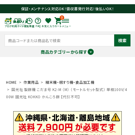
保証・メンテナンス対応OK！領収書発行対応！後払いOK！
0
ブログ
利用ガイド
閲覧履歴
FAQ
お気に入り
カート
メニュー
検索
商品カテゴリーから探す
meeting_room
person
ログイン
会員登録
HOME
作業用品
精米機・籾すり機・食品加工機
国光社 製餅機 こだま号 K2-M （M） （モートルセット型式） 単相100V/4
search
00W 國光社 KOKKO かんころ餅 【代引不可】