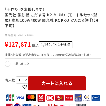
利用ガイド
FAQ
『手作り』を応援します！
国光社 製餅機 こだま号 K2-M （M） （モートルセット型
式） 単相100V/400W 國光社 KOKKO かんころ餅 【代引
不可】
商品番号
kko-k2mm
¥
127,871
1,162
ポイント進呈 ]
税込
メールでのお問い合わせ
info@agriz.net
沖縄・北海道・離島地域はご注文後に7900円の送料が追加されます。
了承しました
FAXでのご注文
0739-72-4532
24時間受付
カートに入れる