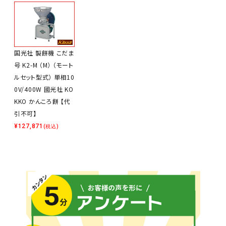
国光社 製餅機 こだま
号 K2-M （M） （モート
ルセット型式） 単相10
0V/400W 國光社 KO
KKO かんころ餅 【代
引不可】
¥
127,871
(税込)