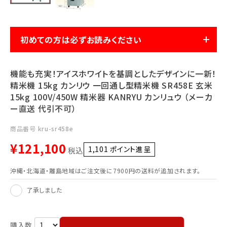
利用ガイド
FAQ
初めての方は必ずお読みください
機能も充実！アイスホワイトを基調としたデザインに一新！
精米機 15kg カンリウ 一回通し型精米機 SR458E 玄米
15kg 100V/450W 精米器 KANRYU カンリュウ （メーカ
メールでのお問い合わせ
ー直送 代引不可）
info@agriz.net
商品番号
kru-sr458e
FAXでのご注文
¥
121,100
1,101
ポイント進呈 ]
税込
0739-72-4532
24時間受付
沖縄・北海道・離島地域はご注文後に7900円の送料が追加されます。
了承しました