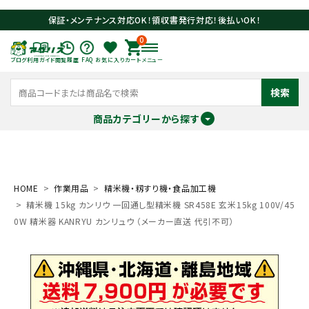
保証・メンテナンス対応OK！領収書発行対応！後払いOK！
0
ブログ
利用ガイド
閲覧履歴
FAQ
お気に入り
カート
メニュー
検索
商品カテゴリーから探す
meeting_room
person
ログイン
会員登録
HOME
作業用品
精米機・籾すり機・食品加工機
精米機 15kg カンリウ 一回通し型精米機 SR458E 玄米15kg 100V/45
search
0W 精米器 KANRYU カンリュウ （メーカー直送 代引不可）