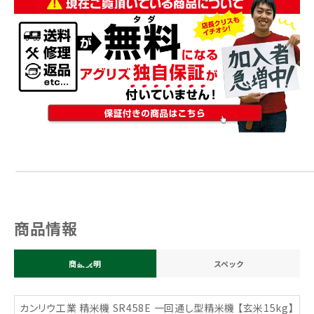
商品情報
商品説明
スペック
カンリウ工業 精米機 SR458E 一回通し型精米機 【玄米15kg】