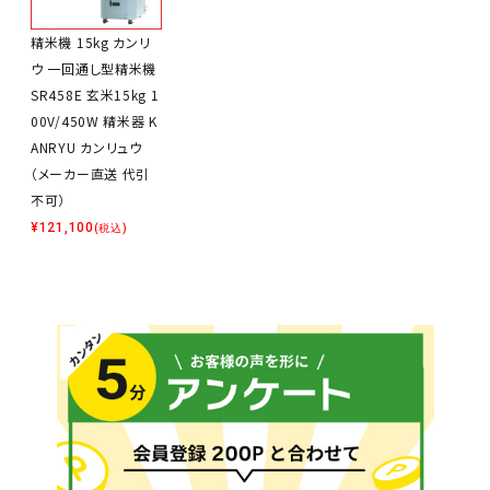
精米機 15kg カンリ
ウ 一回通し型精米機
SR458E 玄米15kg 1
00V/450W 精米器 K
ANRYU カンリュウ
（メーカー直送 代引
不可）
¥
121,100
(税込)