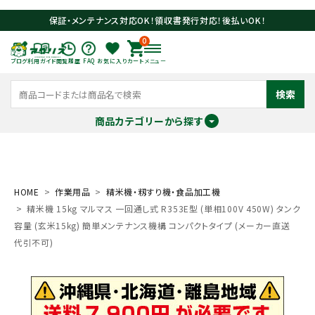
保証・メンテナンス対応OK！領収書発行対応！後払いOK！
0
ブログ
利用ガイド
閲覧履歴
FAQ
お気に入り
カート
メニュー
検索
商品カテゴリーから探す
meeting_room
person
ログイン
会員登録
HOME
作業用品
精米機・籾すり機・食品加工機
精米機 15kg マルマス 一回通し式 R353E型 (単相100V 450W) タンク
search
容量 (玄米15kg) 簡単メンテナンス機構 コンパクトタイプ (メーカー直送
代引不可)