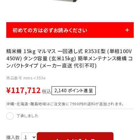
利用ガイド
FAQ
初めての方は必ずお読みください
精米機 15kg マルマス 一回通し式 R353E型 (単相100V
450W) タンク容量 (玄米15kg) 簡単メンテナンス機構 コ
メールでのお問い合わせ
ンパクトタイプ (メーカー直送 代引不可)
info@agriz.net
商品番号
mms-r353e
¥
117,712
FAXでのご注文
2,140
ポイント進呈 ]
税込
0739-72-4532
24時間受付
沖縄・北海道・離島地域はご注文後に7900円の送料が追加されます。
了承しました