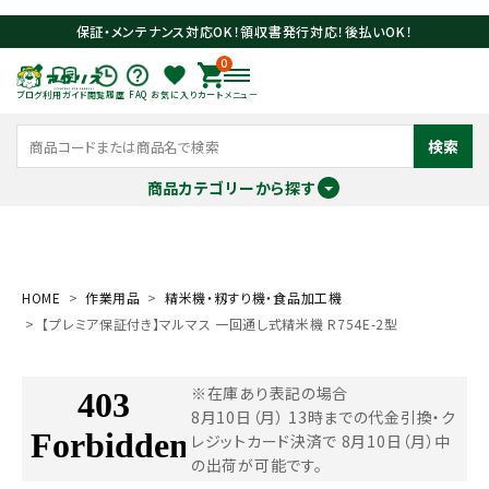
保証・メンテナンス対応OK！領収書発行対応！後払いOK！
0
ブログ
利用ガイド
閲覧履歴
FAQ
お気に入り
カート
メニュー
検索
商品カテゴリーから探す
meeting_room
person
ログイン
会員登録
HOME
作業用品
精米機・籾すり機・食品加工機
【プレミア保証付き】マルマス 一回通し式精米機 R754E-2型
search
※在庫あり表記の場合
8月10日（月） 13時までの代金引換・ク
レジットカード決済で
8月10日（月）中
の出荷が可能です。