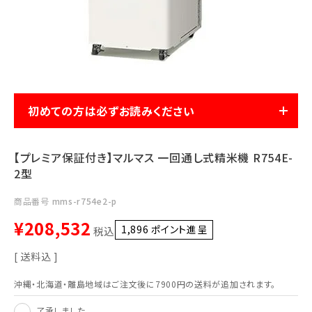
利用ガイド
FAQ
初めての方は必ずお読みください
メールでのお問い合わせ
【プレミア保証付き】マルマス 一回通し式精米機 R754E-
info@agriz.net
2型
FAXでのご注文
商品番号
mms-r754e2-p
0739-72-4532
24時間受付
¥
208,532
1,896
ポイント進呈 ]
税込
送料込
沖縄・北海道・離島地域はご注文後に7900円の送料が追加されます。
了承しました