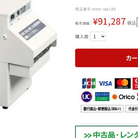
商品番号
mms-wp180
¥
91,287
税込
販売価格：
カー