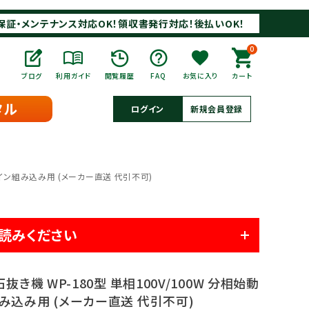
保証・メンテナンス対応OK！領収書発行対応！後払いOK！
0
ブログ
利用ガイド
閲覧履歴
FAQ
お気に入り
カート
タル
ログイン
新規会員登録
ライン組み込み用 (メーカー直送 代引不可)
読みください
抜き機 WP-180型 単相100V/100W 分相始動
み込み用 (メーカー直送 代引不可)