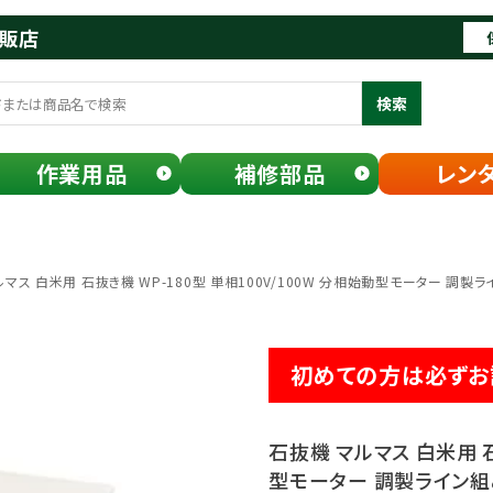
通販店
検索
作業用品
補修部品
レン
マス 白米用 石抜き機 WP-180型 単相100V/100W 分相始動型モーター 調製
初めての方は必ずお
石抜機 マルマス 白米用 石
型モーター 調製ライン組