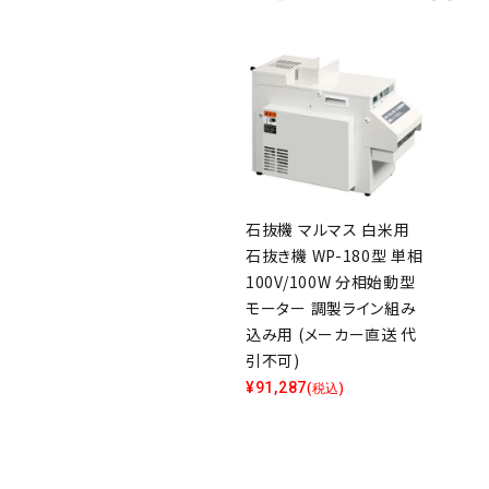
石抜機 マルマス 白米用
石抜き機 WP-180型 単相
100V/100W 分相始動型
モーター 調製ライン組み
込み用 (メーカー直送 代
引不可)
¥
91,287
(税込)