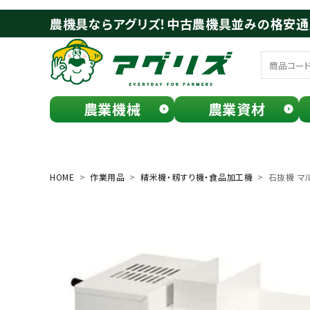
農機具ならアグリズ！中古農機具並みの格安
農業機械
農業資材
meeting_room
person
ログイン
会員登録
HOME
作業用品
精米機・籾すり機・食品加工機
石抜機 マル
search
お気に入り一覧