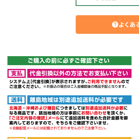
よくあ
help