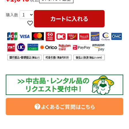
利用ガイド
FAQ
カートに入れる
メールでのお問い合わせ
info@agriz.net
FAXでのご注文
0739-72-4532
24時間受付
よくあるご質問はこちら
help