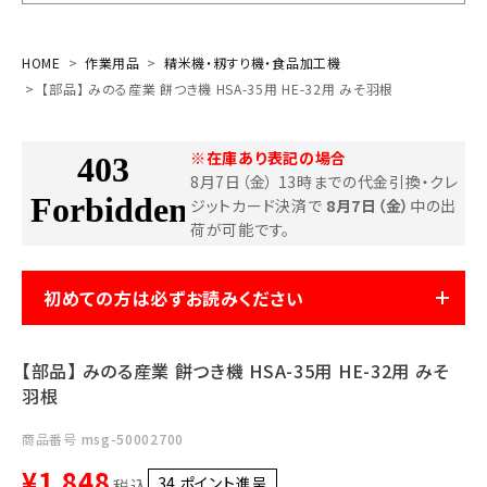
お気に入り一覧
HOME
作業用品
精米機・籾すり機・食品加工機
【部品】 みのる産業 餅つき機 HSA-35用 HE-32用 みそ羽根
閲覧履歴一覧
※在庫あり表記の場合
農業機械
8月7日（金） 13時までの代金引換・クレ
ジットカード決済で
8月7日（金）
中の出
農業資材
荷が可能です。
作業用品
初めての方は必ずお読みください
補修部品
【部品】 みのる産業 餅つき機 HSA-35用 HE-32用 みそ
レンタル
羽根
ブログ
商品番号
msg-50002700
¥
1,848
34
ポイント進呈 ]
税込