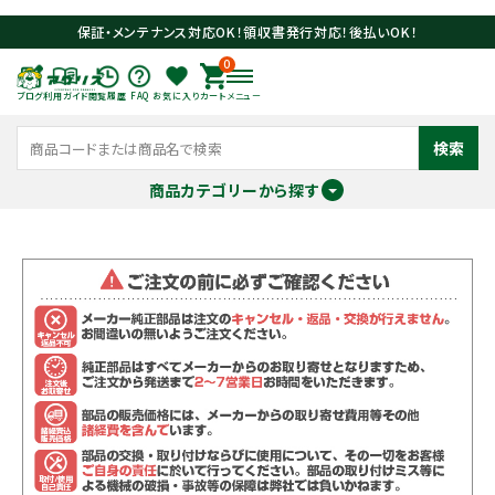
保証・メンテナンス対応OK！領収書発行対応！後払いOK！
0
ブログ
利用ガイド
閲覧履歴
FAQ
お気に入り
カート
メニュー
検索
商品カテゴリーから探す
meeting_room
person
ログイン
会員登録
search