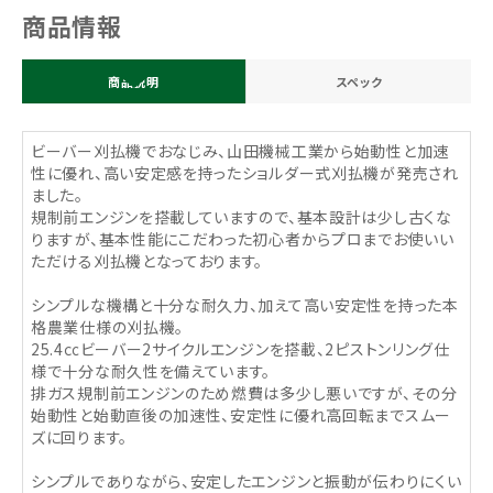
商品情報
商品説明
スペック
ビーバー刈払機でおなじみ、山田機械工業から始動性と加速
性に優れ、高い安定感を持ったショルダー式刈払機が発売され
ました。
規制前エンジンを搭載していますので、基本設計は少し古くな
りますが、基本性能にこだわった初心者からプロまでお使いい
ただける刈払機となっております。
シンプルな機構と十分な耐久力、加えて高い安定性を持った本
格農業仕様の刈払機。
25.4㏄ビーバー2サイクルエンジンを搭載、2ピストンリング仕
様で十分な耐久性を備えています。
排ガス規制前エンジンのため燃費は多少し悪いですが、その分
始動性と始動直後の加速性、安定性に優れ高回転までスムー
ズに回ります。
シンプルでありながら、安定したエンジンと振動が伝わりにくい