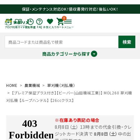
保証・メンテナンス対応OK！領収書発行対応！後払いOK！
0
ブログ
利用ガイド
閲覧履歴
FAQ
お気に入り
カート
メニュー
検索
商品カテゴリーから探す
meeting_room
person
ログイン
会員登録
HOME
農業機械
草刈機（刈払機）
【プレミア保証プラス付き】【ビーバー(山田機械工業)】 MOL260 草刈機
search
刈払機 【ループハンドル】 【26ccクラス】
※在庫あり表記の場合
8月8日（土） 13時までの代金引換・クレ
ジットカード決済で
8月8日（土）
中の出