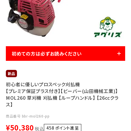
利用ガイド
FAQ
初めての方は必ずお読みください
メールでのお問い合わせ
info@agriz.net
FAXでのご注文
初心者に優しいプロスペック刈払機
0739-72-4532
【プレミア保証プラス付き】【ビーバー(山田機械工業)】
24時間受付
MOL260 草刈機 刈払機 【ループハンドル】 【26ccクラ
ス】
商品番号
bbr-mol260-pp
¥
50,380
458
ポイント進呈 ]
税込