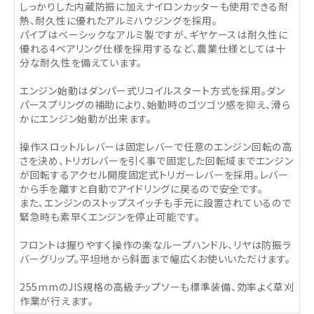
しっかりした内蔵防振に加えナイロンカッターも使用できる耐
熱、耐久性に優れたアルミハウジングを採用。
パイプはベーシックなアルミ製ですが、ギヤケースは耐久性に
優れる4ベアリング仕様を採用するなど、農業仕様としては十
分な耐久性を備えています。
エンジン始動はダンパー式リコイルスタート方式を採用。ダン
パースプリングの補助により、始動時のゴツゴツ感を抑え、滑ら
かにエンジン始動が出来ます。
操作スロットルレバーは固定レバーで任意のエンジン回転の高
さを決め、トリガレバーを引く事で固定した回転域までエンジン
が回転するアクセル開度固定式トリガーレバーを採用。レバー
から手を離すと自動でアイドリングに戻るので安全です。
また、エンジンのストップスイッチも手元に設置されているので
緊急時も素早くエンジンを停止可能です。
フロントは握りやすく操作の楽なループハンドル、リヤは防振ラ
バーグリップ。平坦地から斜面まで幅広くお使いいただけます。
255mmのJIS規格の高級チップソーも標準装備、効率よく草刈
作業が行えます。