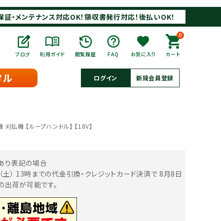
保証・メンテナンス対応OK！領収書発行対応！後払いOK！
0
ブログ
利用ガイド
閲覧履歴
FAQ
お気に入り
カート
タル
ログイン
新規会員登録
 刈払機 【ループハンドル】 【18V】
あり表記の場合
日（土） 13時までの代金引換・クレジットカード決済で
8月8日
中の出荷が可能です。