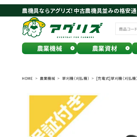
農機具ならアグリズ！中古農機具並みの格安
農業機械
農業資材
meeting_room
person
ログイン
会員登録
HOME
農業機械
草刈機（刈払機）
[充電式]草刈機（刈払機
search
お気に入り一覧