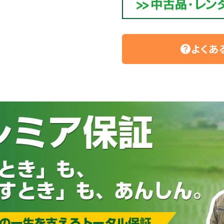
よくあ
help