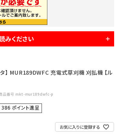
読みください
】 MUR189DWFC 充電式草刈機 刈払機 【ル
商品番号
mkt-mur189dwfc-p
386
ポイント進呈 ]
お気に入りに登録する