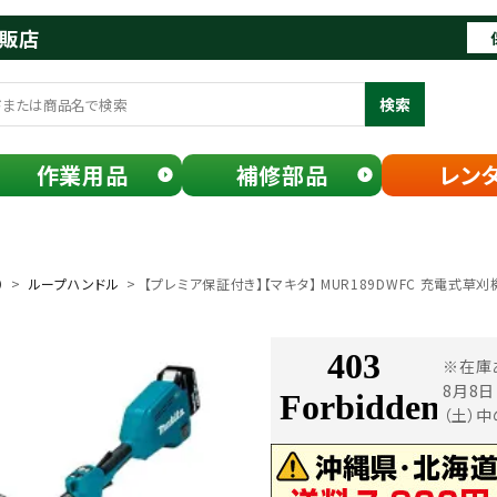
通販店
検索
作業用品
補修部品
レン
）
ループハンドル
【プレミア保証付き】【マキタ】 MUR189DWFC 充電式草刈機
※在庫
8月8
（土）