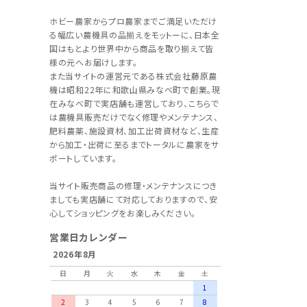
ホビー農家からプロ農家までご満足いただけ
る幅広い農機具の品揃えをモットーに、日本全
国はもとより世界中から商品を取り揃えて皆
様の元へお届けします。
また当サイトの運営元である株式会社藤原農
機は昭和22年に和歌山県みなべ町で創業。現
在みなべ町で実店舗も運営しており、こちらで
は農機具販売だけでなく修理やメンテナンス、
肥料農薬、施設資材、加工出荷資材など、生産
から加工・出荷に至るまでトータルに農家をサ
ポートしています。
当サイト販売商品の修理・メンテナンスにつき
ましても実店舗にて対応しておりますので、安
心してショッピングをお楽しみください。
営業日カレンダー
2026年8月
日
月
火
水
木
金
土
1
2
3
4
5
6
7
8