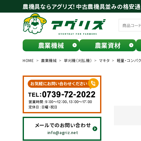
農機具ならアグリズ！中古農機具並みの格安
農業機械
農業資材
meeting_room
person
ログイン
会員登録
HOME
農業機械
草刈機（刈払機）
マキタ
軽量・コンパクト
search
メールでのお問い合わせ
お気に入り一覧
info@agriz.net