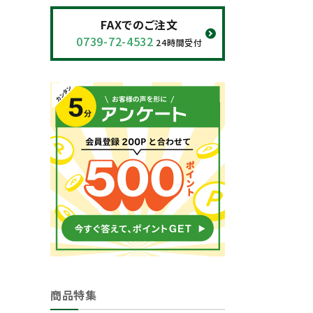
閲覧履歴一覧
FAXでのご注文
0739-72-4532
24時間受付
農業機械
農業資材
作業用品
補修部品
レンタル
ブログ
利用ガイド
FAQ
商品特集