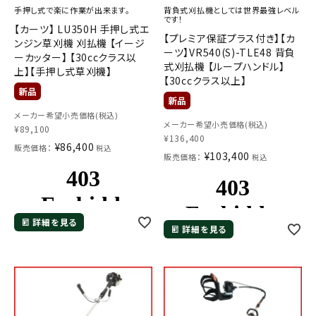
手押し式で楽に作業が出来ます。
背負式刈払機としては世界最強レベル
です！
【カーツ】 LU350H 手押し式エ
【プレミア保証プラス付き】【カ
ンジン草刈機 刈払機 【イージ
ーツ】VR540(S)-TLE48 背負
ーカッター】 【30ccクラス以
式刈払機 【ループハンドル】
上】【手押し式草刈機】
【30ccクラス以上】
メーカー希望小売価格(税込)
メーカー希望小売価格(税込)
メールでのお問い合わせ
¥
89,100
¥
136,400
¥
86,400
info@agriz.net
販売価格：
税込
¥
103,400
販売価格：
税込
FAXでのご注文
0739-72-4532
24時間受付
詳細を見る
詳細を見る