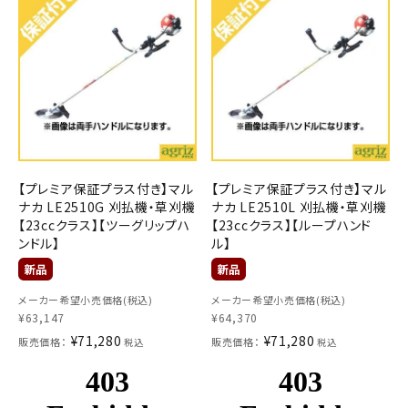
お気に入り一覧
閲覧履歴一覧
農業機械
農業資材
【プレミア保証プラス付き】マル
【プレミア保証プラス付き】マル
ナカ LE2510G 刈払機・草刈機
ナカ LE2510L 刈払機・草刈機
作業用品
【23ccクラス】【ツーグリップハ
【23ccクラス】【ループハンド
ンドル】
ル】
補修部品
メーカー希望小売価格(税込)
メーカー希望小売価格(税込)
レンタル
¥
63,147
¥
64,370
¥
71,280
¥
71,280
販売価格：
販売価格：
税込
税込
ブログ
利用ガイド
FAQ