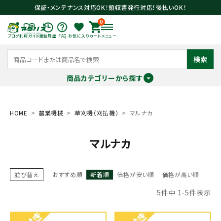
保証・メンテナンス対応OK！領収書発行対応！後払いOK！
0
ブログ
利用ガイド
閲覧履歴
FAQ
お気に入り
カート
メニュー
検索
商品カテゴリーから探す
meeting_room
person
ログイン
会員登録
HOME
農業機械
草刈機（刈払機）
マルナカ
マルナカ
search
並び替え
おすすめ順
新着順
価格が安い順
価格が高い順
5
件中
1
-
5
件表示