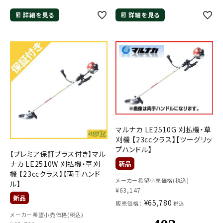
詳細を見る
詳細を見る
メールでのお問い合わせ
info@agriz.net
マルナカ LE2510G 刈払機・草
FAXでのご注文
刈機 【23ccクラス】【ツーグリッ
0739-72-4532
24時間受付
プハンドル】
【プレミア保証プラス付き】マル
ナカ LE2510W 刈払機・草刈
機 【23ccクラス】【両手ハンド
メーカー希望小売価格(税込)
ル】
¥
63,147
¥
65,780
販売価格：
税込
メーカー希望小売価格(税込)