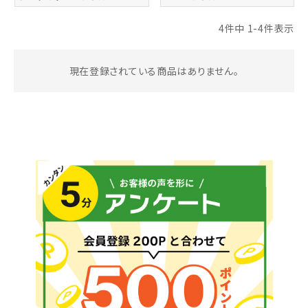
お気に入り一覧
4
件中
1
-
4
件表示
閲覧履歴一覧
現在登録されている商品はありません。
農業機械
農業資材
作業用品
補修部品
レンタル
ブログ
利用ガイド
FAQ