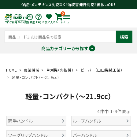
保証・メンテナンス対応OK！領収書発行対応！後払いOK！
0
ブログ
利用ガイド
閲覧履歴
FAQ
お気に入り
カート
メニュー
検索
商品カテゴリーから探す
meeting_room
person
ログイン
会員登録
HOME
農業機械
草刈機（刈払機）
ビーバー（山田機械工業）
軽量・コンパクト（～21.9cc）
search
軽量・コンパクト（～21.9cc）
4
件中
1
-
4
件表示
両手ハンドル
ループハンドル
ツーグリップハンドル
バーハンドル