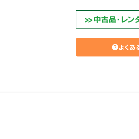
よくあ
help