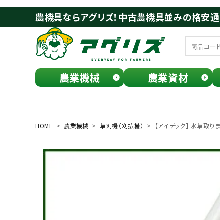
農機具ならアグリズ！中古農機具並みの格安
農業機械
農業資材
meeting_room
person
ログイン
会員登録
HOME
農業機械
草刈機（刈払機）
【アイデック】 水草取りまー
search
お気に入り一覧