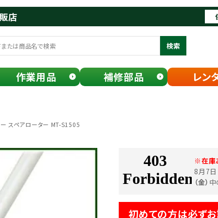
通販店
検索
作業用品
補修部品
レン
 スペアローター MT-S1505
※在庫
8月7
（金）
中
初めての方は必ずお