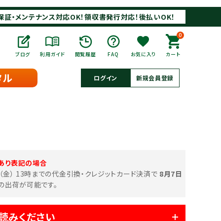
保証・メンテナンス対応OK！領収書発行対応！後払いOK！
0
ブログ
利用ガイド
閲覧履歴
FAQ
お気に入り
カート
タル
ログイン
新規会員登録
あり表記の場合
日（金） 13時までの代金引換・クレジットカード決済で
8月7日
の出荷が可能です。
読みください