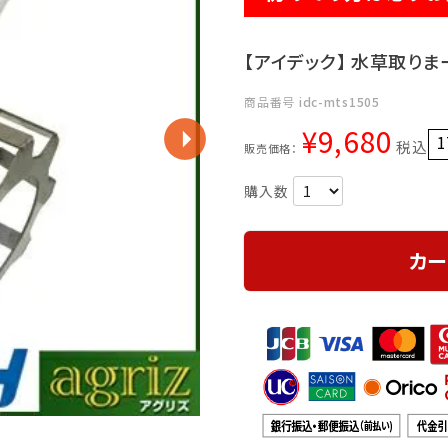
【アイデック】 水草取りまー
商品番号
idc-mts1505
¥
9,680
1
税込
販売価格：
カー