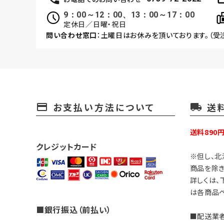
9：00～12：00、13：00～17：00
定休日／日曜・祝日
問い合わせ窓口
：土曜日はお休みを頂いております。（受
お支払い方法について
送
payment
local_shipping
送料890
クレジットカード
※但し、北
商品を除き
詳しくは、
は各商品ペ
■銀行振込（前払い）
■配送業者