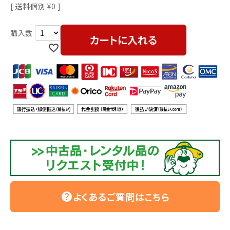
利用ガイド
FAQ
送料個別
¥
0
カートに入れる
メールでのお問い合わせ
info@agriz.net
FAXでのご注文
0739-72-4532
24時間受付
よくあるご質問はこちら
help