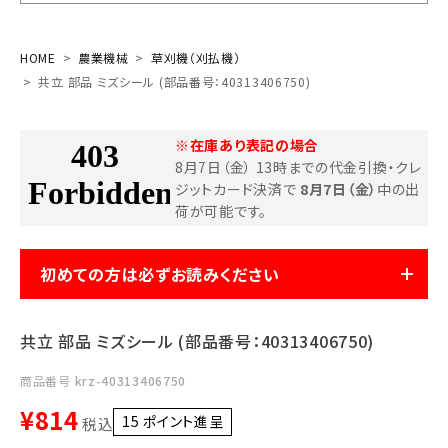
お気に入り一覧
HOME
農業機械
草刈機（刈払機）
共立 部品 ミズシール (部品番号：40313406750)
閲覧履歴一覧
※在庫あり表記の場合
農業機械
8月7日（金） 13時までの代金引換・クレ
ジットカード決済で
8月7日（金）
中の出
農業資材
荷が可能です。
作業用品
初めての方は必ずお読みください
補修部品
共立 部品 ミズシール (部品番号：40313406750)
レンタル
商品番号
krz-40313406750
ブログ
¥
814
15
ポイント進呈 ]
税込