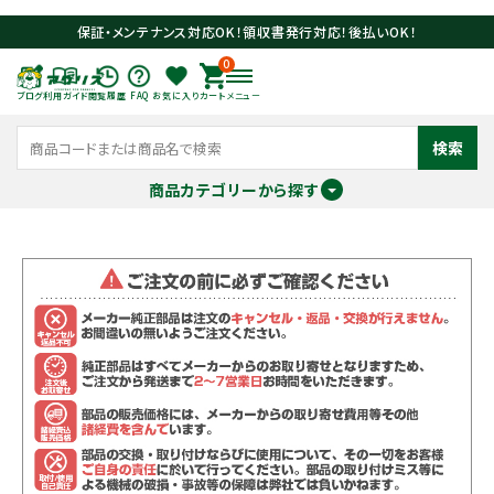
保証・メンテナンス対応OK！領収書発行対応！後払いOK！
0
ブログ
利用ガイド
閲覧履歴
FAQ
お気に入り
カート
メニュー
検索
商品カテゴリーから探す
meeting_room
person
ログイン
会員登録
search