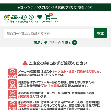
保証・メンテナンス対応OK！領収書発行対応！後払いOK！
0
ブログ
利用ガイド
閲覧履歴
FAQ
お気に入り
カート
メニュー
検索
商品カテゴリーから探す
meeting_room
person
ログイン
会員登録
search