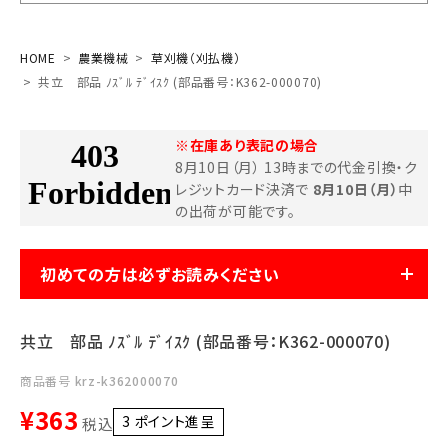
お気に入り一覧
HOME
農業機械
草刈機（刈払機）
共立 部品 ﾉｽﾞﾙ ﾃﾞｲｽｸ (部品番号：K362-000070)
閲覧履歴一覧
※在庫あり表記の場合
農業機械
8月10日（月） 13時までの代金引換・ク
レジットカード決済で
8月10日（月）
中
農業資材
の出荷が可能です。
作業用品
初めての方は必ずお読みください
補修部品
共立 部品 ﾉｽﾞﾙ ﾃﾞｲｽｸ (部品番号：K362-000070)
レンタル
商品番号
krz-k362000070
ブログ
¥
363
3
ポイント進呈 ]
税込