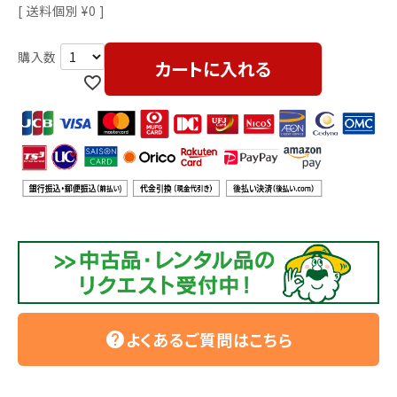
利用ガイド
FAQ
送料個別
¥
0
カートに入れる
メールでのお問い合わせ
info@agriz.net
FAXでのご注文
0739-72-4532
24時間受付
よくあるご質問はこちら
help