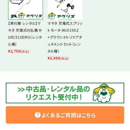
【草刈機 レンタル】マ
マキタ 充電式スプリッ
キタ 充電式刈払機 M
トモータ MUX19DZ
UR191UDRG（レンタ
+グラウンドトリマアタ
ル機）
ッチメントセット（レン
タル機）
¥
2,750
(税込)
¥
3,300
(税込)
よくあるご質問はこちら
help