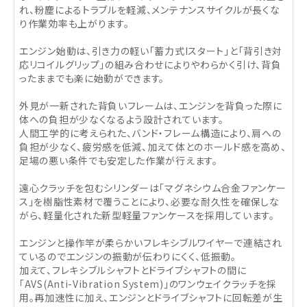
れ、粉塵によるトラブルを軽減、メンテナンスサイクルが長くな
り作業効率も上がります。
エンジン始動は、引き力の軽い｢蓄力式Iスタート｣と｢背引き対
応リコイルグリップ｣の組み合わせによりやわらかく引け、背負
ったままでも楽に始動ができます。
外見が一新された背負いフレームは、エンジンを背負った際に
体への負担が少なくなるよう設計されています。
人間工学的に考えられた、バンド・フレーム構造により、肩への
負担が少なく、疲労感を低減、加えて体とのホールド感を高め、
足場の悪い条件でも安定した作業が行えます。
遠心クラッチを包むシリンダーは｢マグネシウム合金ファンケー
ス｣を樹脂性素材で覆うことにより、必要な耐久性を確保しな
がら、軽量化された新型軽量ファンケースを採用しています。
エンジンと操作竿が柔らかいフレキシブルワイヤーで連結され
ているのでエンジンの振動が伝わりにくく、低振動。
加えて、フレキシブルシャフトとドライブシャフトの間に
「AVS(Anti-Vibration System)」のワンウェイクラッチを採
用。再加速性に加え、エンジンとドライブシャフトに回転差が生