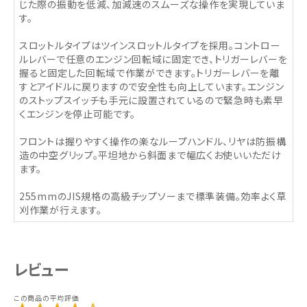
じた際の振動を低減、加減速のスムーズな操作を実現していま
す。
スロットルタイプはツインスロットルタイプを採用。コントロー
ルレバーで任意のエンジン回転域に固定でき、トリガーレバーを
握ると固定した回転域で作業ができます。トリガーレバーを離
すとアイドルに戻りますので安全性も向上しています。エンジン
のストップスイッチも手元に設置されているので緊急時も素早
くエンジンを停止可能です。
フロントは握りやすく操作の楽なループハンドル、リヤは防振構
造の中空グリップ。平坦地から斜面まで幅広くお使いいただけ
ます。
255mmのJIS規格の高級チップソーまで標準装備。効率よく草
刈作業が行えます。
レビュー