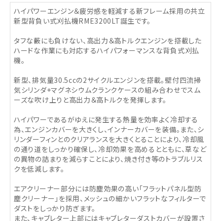
ハイパワーエンジン＆疲労感を軽減する新フレーム採用の共立
新型背負い式刈払機RME3200LT誕生です。
タフな藪にも負けない、高出力＆高トルクエンジンを搭載した
ハードな作業にも対応するハイパフォーマンスな背負式刈払
機。
新型、排気量30.5ccの2サイクルエンジンを搭載。壁付四流掃
気シリンダ+マグネシウムクランクケースの組み合わせでスム
ーズな吹け上りと高出力＆高トルクを発揮します。
ハイパワーであるがゆえに発生する熱量を効率よく冷却する
為、エンジンカバーを大きくし、インナーカバーを装備。また、シ
リンダーフィンとのクリアランスを大きくとることにより、冷却風
の通り道をしっかり確保し、冷却効果を高めるとともに、草など
の異物の詰まりを減らすことにより、焼き付き等のトラブルリス
クを低減します。
エアクリーナー部分には防塵効果の高い「フラットパネル型防
塵クリーナー」を採用、メッシュの細かいフラットなフィルターで
ダストをしっかり防ぎます。
また、キャブレター上部にはキャブレターダストカバーが設置さ