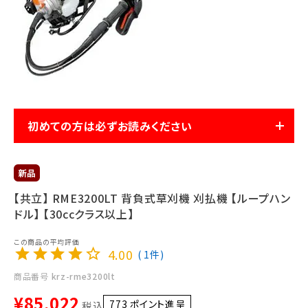
利用ガイド
FAQ
初めての方は必ずお読みください
メールでのお問い合わせ
info@agriz.net
FAXでのご注文
【共立】 RME3200LT 背負式草刈機 刈払機 【ループハン
0739-72-4532
ドル】 【30ccクラス以上】
24時間受付
4.00
1
商品番号
krz-rme3200lt
¥
85,022
773
ポイント進呈 ]
税込