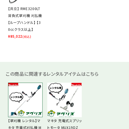
【共立】 RME3200LT
背負式草刈機 刈払機
【ループハンドル】 【3
0ccクラス以上】
¥
85,022
(税込)
この商品に関連するレンタルアイテムはこちら
【草刈機 レンタル】マ
マキタ 充電式スプリッ
キタ 充電式刈払機 M
トモータ MUX19DZ