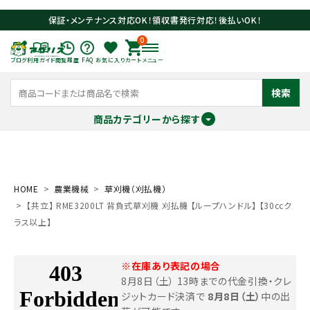
保証・メンテナンス対応OK！領収書発行対応！後払いOK！
0
ブログ
利用ガイド
閲覧履歴
FAQ
お気に入り
カート
メニュー
検索
商品カテゴリーから探す
meeting_room
person
ログイン
会員登録
HOME
農業機械
草刈機（刈払機）
【共立】 RME3200LT 背負式草刈機 刈払機 【ループハンドル】 【30ccク
search
ラス以上】
※在庫あり表記の場合
8月8日（土） 13時までの代金引換・クレ
ジットカード決済で
8月8日（土）
中の出