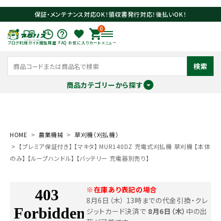
保証・メンテナンス対応OK！領収書発行対応！後払いOK！
0
ブログ
利用ガイド
閲覧履歴
FAQ
お気に入り
カート
メニュー
検索
商品カテゴリーから探す
meeting_room
person
ログイン
会員登録
HOME
農業機械
草刈機（刈払機）
【プレミア保証付き】 【マキタ】 MUR140DZ 充電式刈払機 草刈機 【本体
search
のみ】 【ループハンドル】 【バッテリー 充電器別売り】
※在庫あり表記の場合
8月6日（木） 13時までの代金引換・クレ
ジットカード決済で
8月6日（木）
中の出