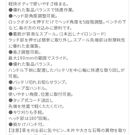
軽快ボディで使いやすさ極まる。
●優れた製品バランスで快適作業。
●ヘッド部角度調整可能。
ロックボタンを押すだけでヘッド角度を5段階調整。ベンチの下
など、奥の方の刈込みに便利です。
●着脱が容易なスプール。（1本出しナイロンコード）
ラッチ部を押せば簡単に取り外し。スプール先端部は耐摩耗性
に優れた金属製。
●長さ調整可能。
最大190mmの範囲でスライド。
●優れた製品バランス。
ハンドル下側に配置したバッテリを中心軸に快適な取り回しが
可能。
●バッテリ切れお知らせランプ。
●ループ型ハンドル。
使いやすい角度、位置に取付可能。
●タップ式コード送出し
先端を地面で軽くたたくだけ。
●キワ刈りも手軽。
ヘッド部は180°回転。
●肩かけバンド付。
【注意】草を刈る前に缶やビン、木片や大きな石等の異物を取り