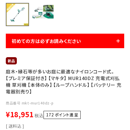
利用ガイド
FAQ
初めての方は必ずお読みください
メールでのお問い合わせ
info@agriz.net
庭木・縁石等が多いお庭に最適なナイロンコード式。
【プレミア保証付き】 【マキタ】 MUR140DZ 充電式刈払
FAXでのご注文
機 草刈機 【本体のみ】 【ループハンドル】 【バッテリー 充
0739-72-4532
24時間受付
電器別売り】
商品番号
mkt-mur140dz-p
¥
18,951
172
ポイント進呈 ]
税込
送料込