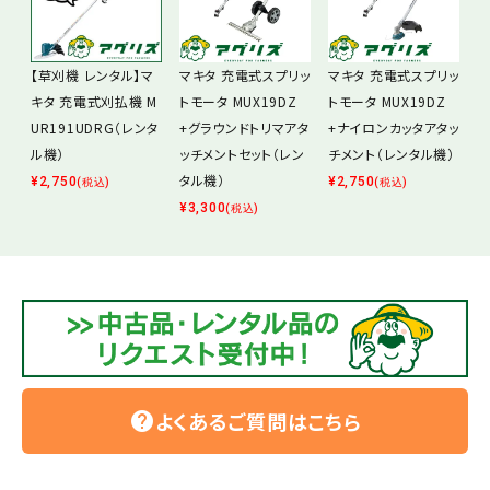
【草刈機 レンタル】マ
マキタ 充電式スプリッ
マキタ 充電式スプリッ
キタ 充電式刈払機 M
トモータ MUX19DZ
トモータ MUX19DZ
UR191UDRG（レンタ
+グラウンドトリマアタ
+ナイロンカッタアタッ
ル機）
ッチメントセット（レン
チメント（レンタル機）
タル機）
¥
2,750
¥
2,750
(税込)
(税込)
¥
3,300
(税込)
よくあるご質問はこちら
help