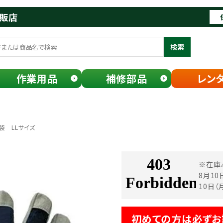
通販店
検索
作業用品
補修部品
レン
袋 LLサイズ
※在庫
8月1
10日
初めての方は必ずお