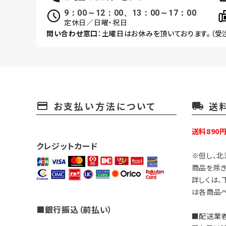
9：00～12：00、13：00～17：00
定休日／日曜・祝日
問い合わせ窓口
：土曜日はお休みを頂いております。（受
お支払い方法について
送
payment
local_shipping
送料890
クレジットカード
※但し、北
商品を除き
詳しくは、
は各商品ペ
■銀行振込（前払い）
■配送業者