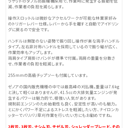
ラケットのダブル防振機構採用で、作業時に発生する振動を低
減、作業者の負担を減らします。
操作スロットルは微妙なアクセルワークが可能な林業家好み
のトリガーレバー仕様。レバーから手を離すと自動でアイドリン
グに戻るので安全です。
ハンドルは無理のない姿勢で振り回し操作が楽な両手ハンドル
タイプ。左右非対称ハンドルを採用しているので振り幅が広く、
作業効率もアップします。
両肩タイプ肩掛けバンドが標準で付属。両肩の重量を分散さ
せ、作業者の負担を軽減します。
255mmの高級チップソーも付属しています。
ゼノアの国内販売機種の中では最高峰の刈払機。重量は7.6kg
と決して軽くはありませんが、41.5ccの大排気量エンジンが発
生するパワーは魅力的で、根強い人気があります。
規制前エンジンのため始動性も良く、安定性が高いのも魅力。
とにかくパワー不足によるストレスを軽減したい方、ナイロンカ
ッターでバリバリ草刈作業を行いたい方にもお勧めですね。
2枚刃、3枚刃、ナシム刃、チゼル刃、シュレッダーブレード、その