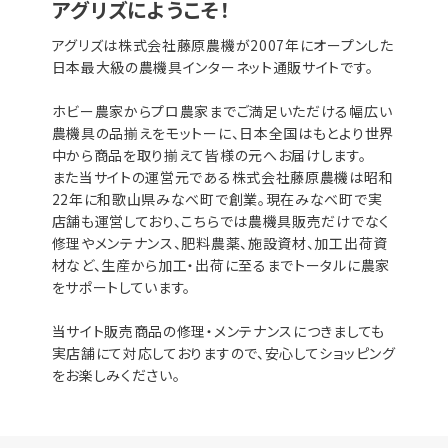
アグリズにようこそ！
アグリズは株式会社藤原農機が2007年にオープンした
日本最大級の農機具インターネット通販サイトです。
ホビー農家からプロ農家までご満足いただける幅広い
農機具の品揃えをモットーに、日本全国はもとより世界
中から商品を取り揃えて皆様の元へお届けします。
また当サイトの運営元である株式会社藤原農機は昭和
22年に和歌山県みなべ町で創業。現在みなべ町で実
店舗も運営しており、こちらでは農機具販売だけでなく
修理やメンテナンス、肥料農薬、施設資材、加工出荷資
材など、生産から加工・出荷に至るまでトータルに農家
をサポートしています。
当サイト販売商品の修理・メンテナンスにつきましても
実店舗にて対応しておりますので、安心してショッピング
をお楽しみください。