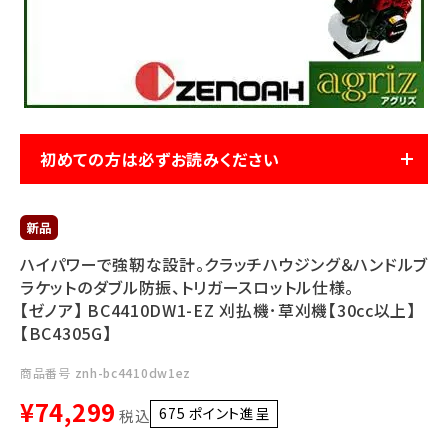
利用ガイド
FAQ
初めての方は必ずお読みください
メールでのお問い合わせ
info@agriz.net
ハイパワーで強靭な設計。クラッチハウジング＆ハンドルブ
FAXでのご注文
ラケットのダブル防振、トリガースロットル仕様。
0739-72-4532
【ゼノア】 BC4410DW1-EZ 刈払機･草刈機【30cc以上】
24時間受付
【BC4305G】
商品番号
znh-bc4410dw1ez
¥
74,299
675
ポイント進呈 ]
税込