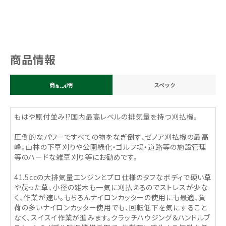
商品情報
商品説明
スペック
もはや原付並み!?国内最高レベルの排気量を持つ刈払機。
圧倒的なパワーですべての物をなぎ倒す、ゼノア刈払機の最高
峰。山林の下草刈りや公園緑化・ゴルフ場・道路等の施設管理
等のハードな雑草刈り等にお勧めです。
41.5ccの大排気量エンジンとプロ仕様のタフなボディで硬い草
や茂った草、小径の雑木も一気に刈払えるのでストレスが少な
く、作業が速い。もちろんナイロンカッターの使用にも最適、負
荷の多いナイロンカッター使用でも、回転低下を気にすること
なく、スイスイ作業が進みます。クラッチハウジング＆ハンドルブ