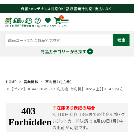
保証・メンテナンス対応OK！領収書発行対応！後払いOK！
0
ブログ
利用ガイド
閲覧履歴
FAQ
お気に入り
カート
メニュー
検索
商品カテゴリーから探す
meeting_room
person
ログイン
会員登録
HOME
農業機械
草刈機（刈払機）
【ゼノア】 BC4410DW1-EZ 刈払機･草刈機【30cc以上】【BC4305G】
search
※在庫あり表記の場合
8月10日（月） 13時までの代金引換・ク
レジットカード決済で
8月10日（月）
中
の出荷が可能です。