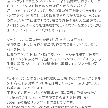
振ブラケットと新型ダンパシャフトにより振動が伝わりにくい操
作棹、そして何より特徴的なのは鮮やかな赤のパイプ！
通常のアルミパイプより約1.5倍の高い強度を誇るジェラルミン
パイプを採用することにより軽量でありながら高耐久。+20cm
のロングパイプ仕様ですので、高畦や身長の高い人に最適です。
ナイロンカッターとの相性も抜群で、ハイパワーなエンジンと相
まってラク～にスイスイ刈れちゃいます。
ギヤケースは、草の巻付を低減し耐久性も抜群です。
操作スロットルは操作が簡単で、作業者の負担が少ないSTレ
バーを採用。
任意のエンジン回転に固定でき、レバーから手を離すと自動で
アイドリングに戻るので安全です。エンジンのストップスイッチも
手元に設置されているので緊急時も素早くエンジンを停止可
能です。
ハンドルは無理のない姿勢で振り回し操作が楽な両手ハンドル
タイプ。左右非対称ハンドルを採用しているので振り幅が広く、
作業効率もアップします。
両肩タイプ肩掛けバンドが標準で付属。両肩の重量を分散さ
せ、腰あてが付いたタイプで作業者の負担を軽減します。
255mmの高級チップソーも付属しています。
起伏の緩やかなところでの草刈作業にお勧めの一台です。