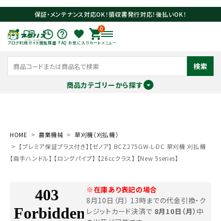
保証・メンテナンス対応OK！領収書発行対応！後払いOK！
0
ブログ
利用ガイド
閲覧履歴
FAQ
お気に入り
カート
メニュー
検索
商品カテゴリーから探す
meeting_room
person
ログイン
会員登録
HOME
農業機械
草刈機（刈払機）
【プレミア保証プラス付き】【ゼノア】 BCZ275GW-L-DC 草刈機 刈払機
search
【両手ハンドル】 【ロングパイプ】 【26ccクラス】 【New 5series】
※在庫あり表記の場合
8月10日（月） 13時までの代金引換・ク
レジットカード決済で
8月10日（月）
中