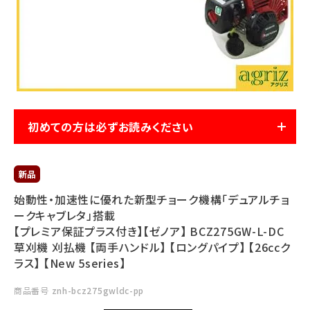
利用ガイド
FAQ
初めての方は必ずお読みください
メールでのお問い合わせ
info@agriz.net
FAXでのご注文
始動性・加速性に優れた新型チョーク機構「デュアルチョ
0739-72-4532
ークキャブレタ」搭載
24時間受付
【プレミア保証プラス付き】【ゼノア】 BCZ275GW-L-DC
草刈機 刈払機 【両手ハンドル】 【ロングパイプ】 【26ccク
ラス】 【New 5series】
商品番号
znh-bcz275gwldc-pp