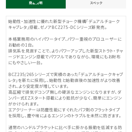
商品説明
スペック
始動性・加速性に優れた新型チョーク機構「デュアルチョーク
キャブレタ」搭載、ゼノアBCZ275-DCシリーズ新発売。
本格業務用のハイパワータイプ、パワー重視のプロユーザーに
お勧めの1台。
排気系を見直すことで、よりパワーアップした新型ストラト・チャ
ージドエンジン搭載でパワフルでありながら、環境にもお財布
にもやさしい一台。
BCZ235/265シリーズで実績のあった「デュアルチョークキャブ
レタ」を新たに採用し、始動性と始動直後の加速性がより改善
され、より安定度が増しています。
高圧縮で排気デコンプ無しの硬派なエンジンになりますが、ダ
ンパー式EZスタート搭載により抵抗が少なく、簡単にエンジン
がかけられます。
エアクリーナーは防塵性能にすぐれたパフ剤のフラットタイプ
を採用し、塵や埃によるエンジンのトラブルを未然に防ぎます。
通常のハンドルブラケットに比べ手に掛かる振動を低減する防