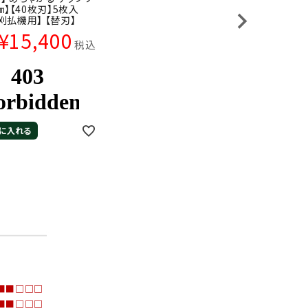
5㎜】【40枚刃】5枚入
刈払機用】 【替刃】
¥
15,400
税込
に入れる
０（最高）
■■□□□
■■□□□