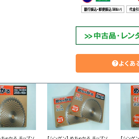
よくあ
help
めちゃかる チップソ
【シンゲン】 めちゃかる チップソ
【シンゲン