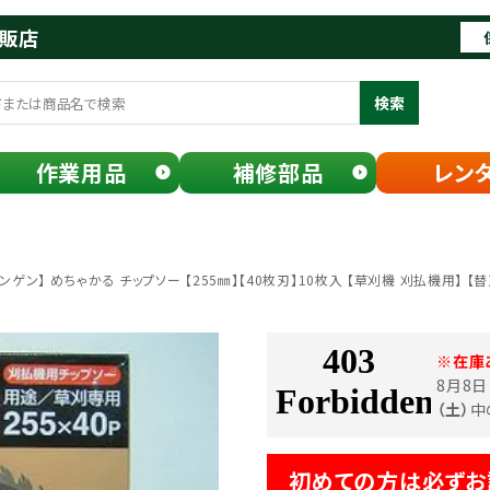
通販店
検索
作業用品
補修部品
レン
ンゲン】 めちゃかる チップソー 【255㎜】【40枚刃】10枚入 【草刈機 刈払機用】 【替
※在庫
8月8
（土）
中
初めての方は必ずお