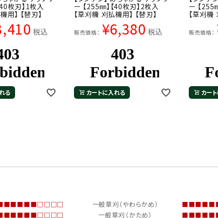
【40枚刃】1枚入
ー 【255㎜】【40枚刃】2枚入
ー 【25
機用】 【替刃】
【草刈機 刈払機用】 【替刃】
【草刈機 
3,410
¥
6,380
税込
税込
販売価格：
販売価格：
れる
カートに入れる
カート
－－－－－１０（最高）
使用場所別 10段階評価
１－－－－－１
■■■■■■□□□□
一般草刈（やわらかめ）
■■■■■
■■■■■■□□□□
一般草刈（かため）
■■■■■