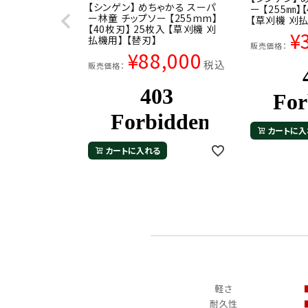
【シンゲン】 めちゃかる スーパ
ー 【255㎜】
ー林童 チップソー 【255mm】
【草刈機 刈払
【40枚刃】 25枚入 【草刈機 刈
¥
払機用】 【替刃】
販売価格：
¥
88,000
税込
販売価格：
カートに入
カートに入れる
商品性能10段階評価
１
軽さ
耐久性