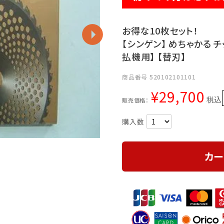
お得な10枚セット！
【シンゲン】 めちゃかる チ
払機用】 【替刃】
商品番号
520102101101
¥
29,700
税込
販売価格：
カー