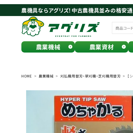
農機具ならアグリズ！中古農機具並みの格安
農業機械
農業資材
meeting_room
person
ログイン
会員登録
HOME
農業機械
刈払機用替刃・草刈機・芝刈機用替刃
【シ
search
お気に入り一覧