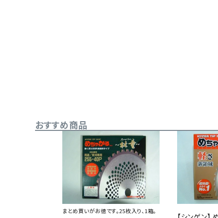
メールでのお問い合わせ
info@agriz.net
FAXでのご注文
0739-72-4532
おすすめ商品
24時間受付
まとめ買いがお徳です。25枚入り、1箱。
【シンゲン】 