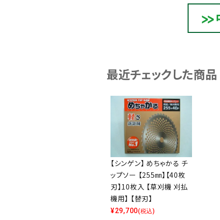
最近チェックした商品
【シンゲン】 めちゃかる チ
ップソー 【255㎜】【40枚
刃】10枚入 【草刈機 刈払
機用】 【替刃】
¥
29,700
(税込)