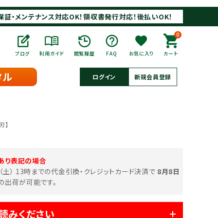
保証・メンテナンス対応OK！領収書発行対応！後払いOK！
0
ブログ
利用ガイド
閲覧履歴
FAQ
お気に入り
カート
タル
ログイン
新規会員登録
刃】
あり表記の場合
日（土） 13時までの代金引換・クレジットカード決済で
8月8日
の出荷が可能です。
読みください