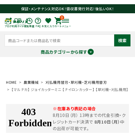
保証・メンテナンス対応OK！領収書発行対応！後払いOK！
0
ブログ
利用ガイド
閲覧履歴
FAQ
お気に入り
カート
メニュー
検索
商品カテゴリーから探す
meeting_room
person
ログイン
会員登録
HOME
農業機械
刈払機用替刃・草刈機・芝刈機用替刃
【マルナカ】 ジョイカッターミニ 【ナイロンカッター】 【草刈機・刈払機用】
search
※在庫あり表記の場合
8月10日（月） 13時までの代金引換・ク
レジットカード決済で
8月10日（月）
中
の出荷が可能です。