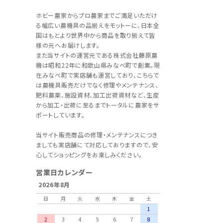
ホビー農家からプロ農家までご満足いただけ
る幅広い農機具の品揃えをモットーに、日本全
国はもとより世界中から商品を取り揃えて皆
様の元へお届けします。
また当サイトの運営元である株式会社藤原農
機は昭和22年に和歌山県みなべ町で創業。現
在みなべ町で実店舗も運営しており、こちらで
は農機具販売だけでなく修理やメンテナンス、
肥料農薬、施設資材、加工出荷資材など、生産
から加工・出荷に至るまでトータルに農家をサ
ポートしています。
当サイト販売商品の修理・メンテナンスにつき
ましても実店舗にて対応しておりますので、安
心してショッピングをお楽しみください。
営業日カレンダー
2026年8月
日
月
火
水
木
金
土
1
2
3
4
5
6
7
8