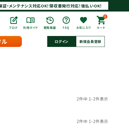
保証・メンテナンス対応OK！領収書発行対応！後払いOK！
0
ブログ
利用ガイド
閲覧履歴
FAQ
お気に入り
カート
タル
ログイン
新規会員登録
2
件中
1
-
2
件表示
2
件中
1
-
2
件表示