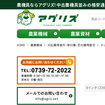
農機具ならアグリズ！中古農機具並みの格安
農業機械
農業資材
meeting_room
person
ログイン
会員登録
HOME
農業機械
刈払機用替刃・草刈機・芝刈機用替刃
チ
search
9インチ（23
メールでのお問い合わせ
お気に入り一覧
info@agriz.net