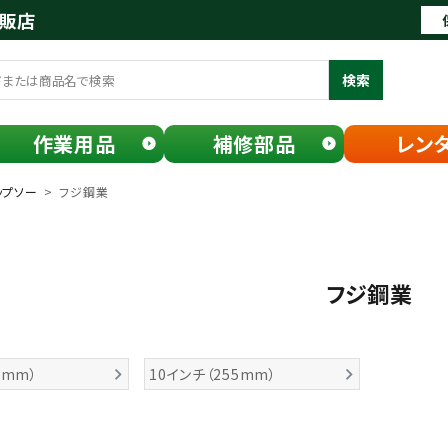
通販店
検索
作業用品
補修部品
レン
ップソー
フジ鋼業
フジ鋼業
0mm）
10インチ（255mm）