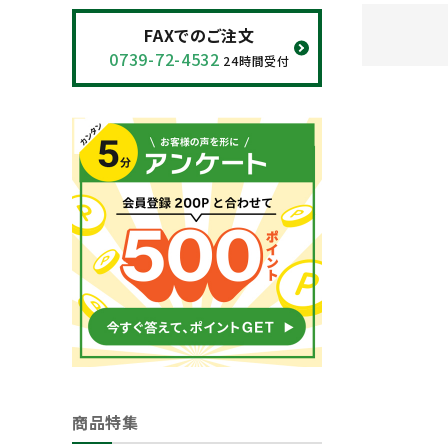
閲覧履歴一覧
FAXでのご注文
0739-72-4532
24時間受付
農業機械
農業資材
作業用品
補修部品
レンタル
ブログ
利用ガイド
FAQ
商品特集