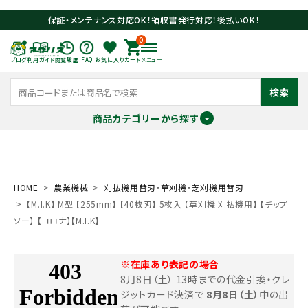
保証・メンテナンス対応OK！領収書発行対応！後払いOK！
0
ブログ
利用ガイド
閲覧履歴
FAQ
お気に入り
カート
メニュー
検索
商品カテゴリーから探す
meeting_room
person
ログイン
会員登録
HOME
農業機械
刈払機用替刃・草刈機・芝刈機用替刃
【M.I.K】 M型 【255mm】 【40枚刃】 5枚入 【草刈機 刈払機用】 【チップ
search
ソー】 【コロナ】【M.I.K】
※在庫あり表記の場合
8月8日（土） 13時までの代金引換・クレ
ジットカード決済で
8月8日（土）
中の出