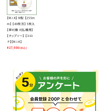
【M.I.K】 M型 【255m
m】 【40枚刃】 5枚入
【草刈機 刈払機用】
【チップソー】 【コロ
ナ】【M.I.K】
¥
27,500
(税込)