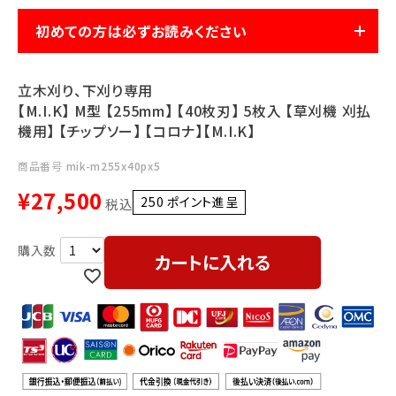
利用ガイド
FAQ
初めての方は必ずお読みください
立木刈り、下刈り専用
【M.I.K】 M型 【255mm】 【40枚刃】 5枚入 【草刈機 刈払
機用】 【チップソー】 【コロナ】【M.I.K】
商品番号
mik-m255x40px5
メールでのお問い合わせ
¥
27,500
info@agriz.net
250
ポイント進呈 ]
税込
FAXでのご注文
カートに入れる
0739-72-4532
24時間受付