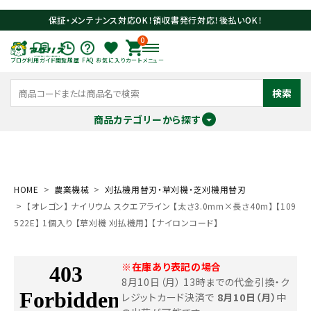
保証・メンテナンス対応OK！領収書発行対応！後払いOK！
0
ブログ
利用ガイド
閲覧履歴
FAQ
お気に入り
カート
メニュー
検索
商品カテゴリーから探す
meeting_room
person
ログイン
会員登録
HOME
農業機械
刈払機用替刃・草刈機・芝刈機用替刃
【オレゴン】 ナイリウム スクエアライン 【太さ3.0mm×長さ40m】 【109
search
522E】 1個入り 【草刈機 刈払機用】 【ナイロンコード】
※在庫あり表記の場合
8月10日（月） 13時までの代金引換・ク
レジットカード決済で
8月10日（月）
中