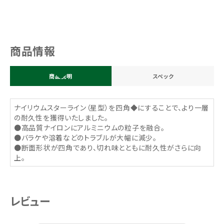
商品情報
商品説明
スペック
ナイリウムスターライン（星型）を四角◆にすることで、より一層
の耐久性を獲得いたしました。
●高品質ナイロンにアルミニウムの粒子を融合。
●バラケや溶着などのトラブルが大幅に減少。
●断面形状が四角であり、切れ味とともに耐久性がさらに向
上。
レビュー