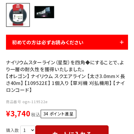
利用ガイド
FAQ
初めての方は必ずお読みください
メールでのお問い合わせ
ナイリウムスターライン（星型）を四角◆にすることで、よ
info@agriz.net
り一層の耐久性を獲得いたしました。
【オレゴン】 ナイリウム スクエアライン 【太さ3.0mm×長
さ40m】 【109522E】 1個入り 【草刈機 刈払機用】 【ナイ
FAXでのご注文
ロンコード】
0739-72-4532
24時間受付
商品番号
ogn-119522e
¥
3,740
34
ポイント進呈 ]
税込