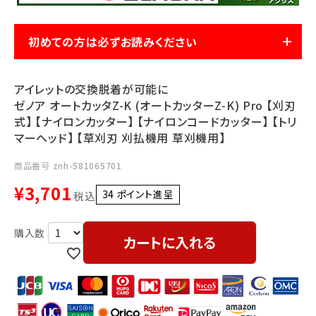
利用ガイド
FAQ
初めての方は必ずお読みください
アイレットの交換脱着が可能に
ゼノア オートカッタZ-K (オートカッターZ-K) Pro 【刈刃
式】 【ナイロンカッター】 【ナイロンコードカッター】 【トリ
マーヘッド】 【草刈刃 刈払機用 草刈機用】
メールでのお問い合わせ
info@agriz.net
商品番号
znh-581065701
¥
3,701
34
ポイント進呈 ]
税込
FAXでのご注文
0739-72-4532
24時間受付
カートに入れる