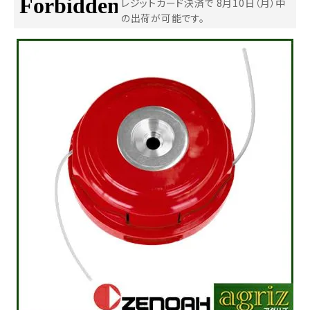
レジットカード決済で
8月10日（月）中
の出荷が可能です。
お気に入り一覧
閲覧履歴一覧
農業機械
農業資材
作業用品
補修部品
レンタル
ブログ