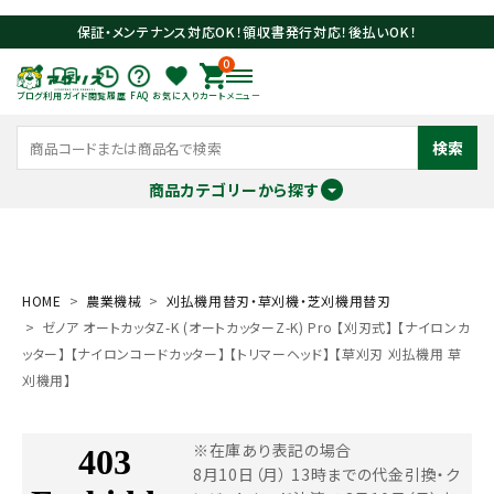
保証・メンテナンス対応OK！領収書発行対応！後払いOK！
0
ブログ
利用ガイド
閲覧履歴
FAQ
お気に入り
カート
メニュー
検索
商品カテゴリーから探す
meeting_room
person
ログイン
会員登録
HOME
農業機械
刈払機用替刃・草刈機・芝刈機用替刃
ゼノア オートカッタZ-K (オートカッターZ-K) Pro 【刈刃式】 【ナイロンカ
search
ッター】 【ナイロンコードカッター】 【トリマーヘッド】 【草刈刃 刈払機用 草
刈機用】
※在庫あり表記の場合
8月10日（月） 13時までの代金引換・ク