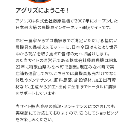
アグリズにようこそ！
アグリズは株式会社藤原農機が2007年にオープンした
日本最大級の農機具インターネット通販サイトです。
ホビー農家からプロ農家までご満足いただける幅広い
農機具の品揃えをモットーに、日本全国はもとより世界
中から商品を取り揃えて皆様の元へお届けします。
また当サイトの運営元である株式会社藤原農機は昭和
22年に和歌山県みなべ町で創業。現在みなべ町で実
店舗も運営しており、こちらでは農機具販売だけでなく
修理やメンテナンス、肥料農薬、施設資材、加工出荷資
材など、生産から加工・出荷に至るまでトータルに農家
をサポートしています。
当サイト販売商品の修理・メンテナンスにつきましても
実店舗にて対応しておりますので、安心してショッピング
をお楽しみください。