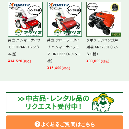
共立 ハンマーナイフ
共立 クローラータイ
クボタ ラジコン式草
モア HR665（レンタ
プ ハンマーナイフモ
刈機 ARC-501（レン
ル機）
ア HRC665（レンタル
タル機）
機）
¥
14,520
¥
33,000
(税込)
(税込)
¥
15,400
(税込)
よくあるご質問はこちら
help