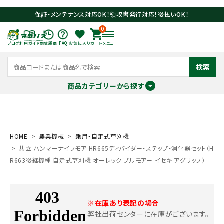
保証・メンテナンス対応OK！領収書発行対応！後払いOK！
0
ブログ
利用ガイド
閲覧履歴
FAQ
お気に入り
カート
メニュー
検索
商品カテゴリーから探す
meeting_room
person
ログイン
会員登録
HOME
農業機械
乗用・自走式草刈機
共立 ハンマーナイフモア HR665ディバイダー・ステップ・消化器セット（H
search
R663後継機種 自走式草刈機 オーレック ブルモアー イセキ アグリップ）
※在庫あり表記の場合
弊社出荷センターに在庫がございます。