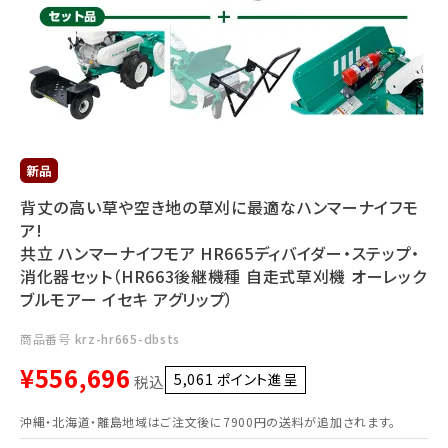
利用ガイド
FAQ
メールでのお問い合わせ
背丈の高い草や空き地の草刈に最適なハンマーナイフモ
info@agriz.net
ア!
共立 ハンマーナイフモア HR665ディバイダー・ステップ・
消化器セット（HR663後継機種 自走式草刈機 オーレック
FAXでのご注文
ブルモアー イセキ アグリップ）
0739-72-4532
24時間受付
商品番号
krz-hr665-dbsts
¥
556,696
5,061
ポイント進呈 ]
税込
沖縄・北海道・離島地域はご注文後に7900円の送料が追加されます。