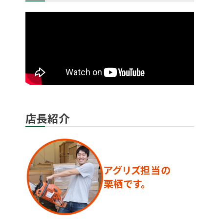
店長紹介
アグリズ担当の
栗栖です。