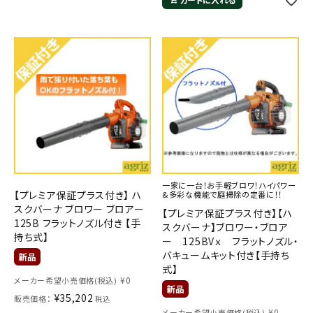
メールでのお問い合わせ
info@agriz.net
一家に一台！お手軽ブロワ！ハイパワー
FAXでのご注文
【プレミア保証プラス付き】 ハ
&多彩な機能で庭掃除の定番に！！
0739-72-4532
24時間受付
スクバーナ ブロワー ブロアー
【プレミア保証プラス付き】【ハ
125B フラットノズル付き 【手
スクバーナ】ブロワー・ブロア
持ち式】
ー 125BVｘ フラットノズル・
バキュームキット付き【手持ち
式】
¥
0
メーカー希望小売価格(税込)
¥
35,202
販売価格：
税込
¥
0
メーカー希望小売価格(税込)