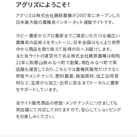
アグリズにようこそ！
アグリズは株式会社藤原農機が2007年にオープンした
日本最大級の農機具インターネット通販サイトです。
ホビー農家からプロ農家までご満足いただける幅広い
農機具の品揃えをモットーに、日本全国はもとより世界
中から商品を取り揃えて皆様の元へお届けします。
また当サイトの運営元である株式会社藤原農機は昭和
22年に和歌山県みなべ町で創業。現在みなべ町で実
店舗も運営しており、こちらでは農機具販売だけでなく
修理やメンテナンス、肥料農薬、施設資材、加工出荷資
材など、生産から加工・出荷に至るまでトータルに農家
をサポートしています。
当サイト販売商品の修理・メンテナンスにつきましても
実店舗にて対応しておりますので、安心してショッピング
をお楽しみください。