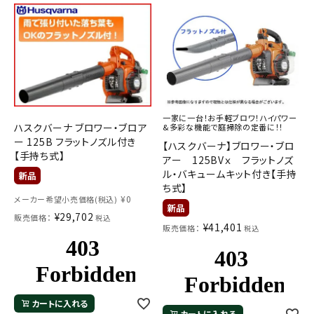
お気に入り一覧
閲覧履歴一覧
農業機械
一家に一台！お手軽ブロワ！ハイパワー
農業資材
ハスクバーナ ブロワー・ブロア
&多彩な機能で庭掃除の定番に！！
ー 125B フラットノズル付き
【ハスクバーナ】ブロワー・ブロ
【手持ち式】
アー 125BVｘ フラットノズ
作業用品
ル・バキュームキット付き【手持
ち式】
補修部品
¥
0
メーカー希望小売価格(税込)
¥
29,702
販売価格：
税込
¥
41,401
販売価格：
税込
レンタル
ブログ
カートに入れる
利用ガイド
FAQ
カートに入れる