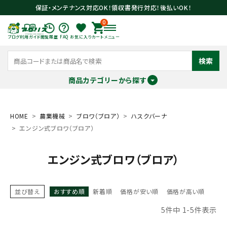
保証・メンテナンス対応OK！領収書発行対応！後払いOK！
0
ブログ
利用ガイド
閲覧履歴
FAQ
お気に入り
カート
メニュー
検索
商品カテゴリーから探す
meeting_room
person
ログイン
会員登録
HOME
農業機械
ブロワ（ブロア）
ハスクバーナ
エンジン式ブロワ（ブロア）
search
エンジン式ブロワ（ブロア）
並び替え
おすすめ順
新着順
価格が安い順
価格が高い順
5
件中
1
-
5
件表示