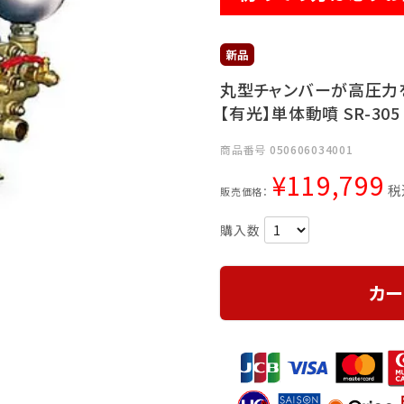
丸型チャンバーが高圧力
【有光】単体動噴 SR-30
商品番号
050606034001
¥
119,799
税
販売価格：
カー