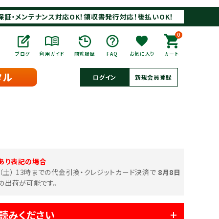
保証・メンテナンス対応OK！領収書発行対応！後払いOK！
0
ブログ
利用ガイド
閲覧履歴
FAQ
お気に入り
カート
タル
ログイン
新規会員登録
あり表記の場合
日（土） 13時までの代金引換・クレジットカード決済で
8月8日
の出荷が可能です。
読みください