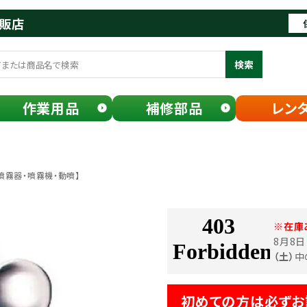
通販店
検索
作業用品
補修部品
レン
【噴霧器・噴霧機・動噴】
※在庫
8月8
（土）
中
初めての方は必ずお