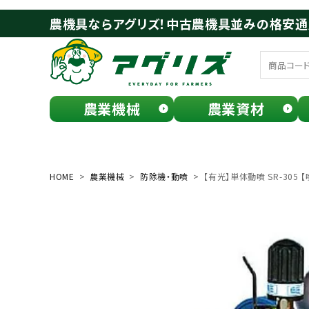
農機具ならアグリズ！中古農機具並みの格安
農業機械
農業資材
meeting_room
person
ログイン
会員登録
HOME
農業機械
防除機・動噴
【有光】単体動噴 SR-305 
search
お気に入り一覧