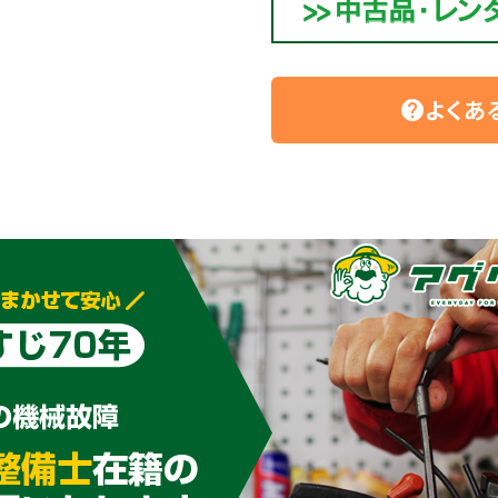
よくあ
help