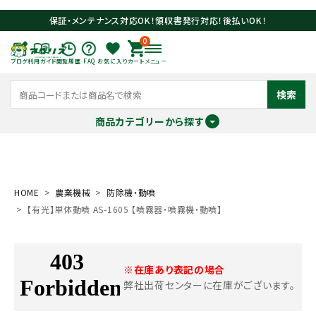
保証・メンテナンス対応OK！領収書発行対応！後払いOK！
0
ブログ
利用ガイド
閲覧履歴
FAQ
お気に入り
カート
メニュー
検索
商品カテゴリーから探す
meeting_room
person
ログイン
会員登録
HOME
農業機械
防除機・動噴
【有光】単体動噴 AS-1605 【噴霧器・噴霧機・動噴】
search
※在庫あり表記の場合
弊社出荷センターに在庫がございます。