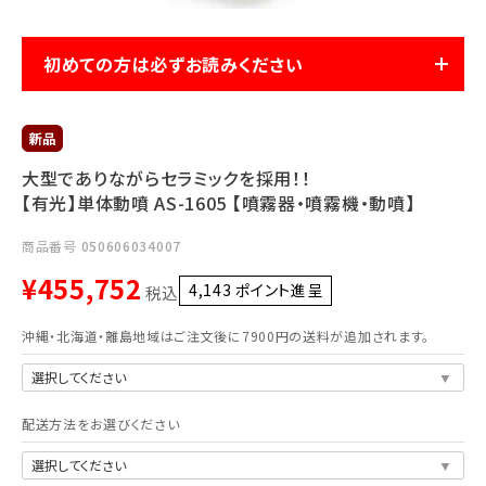
利用ガイド
FAQ
初めての方は必ずお読みください
大型でありながらセラミックを採用！！
【有光】単体動噴 AS-1605 【噴霧器・噴霧機・動噴】
メールでのお問い合わせ
info@agriz.net
商品番号
050606034007
¥
455,752
4,143
ポイント進呈 ]
税込
FAXでのご注文
0739-72-4532
沖縄・北海道・離島地域はご注文後に7900円の送料が追加されます。
24時間受付
配送方法をお選びください