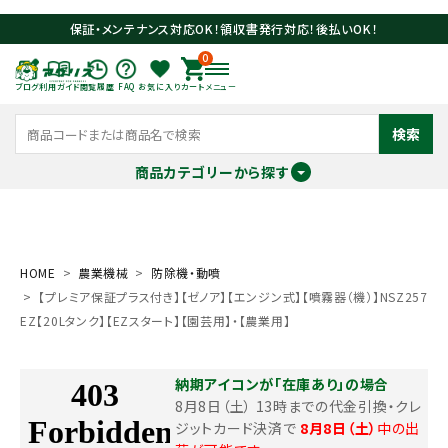
保証・メンテナンス対応OK！領収書発行対応！後払いOK！
0
ブログ
利用ガイド
閲覧履歴
FAQ
お気に入り
カート
メニュー
検索
商品カテゴリーから探す
meeting_room
person
ログイン
会員登録
HOME
農業機械
防除機・動噴
【プレミア保証プラス付き】【ゼノア】【エンジン式】【噴霧器（機）】NSZ257
search
EZ【20Lタンク】【EZスタート】【園芸用】・【農業用】
納期アイコンが「在庫あり」の場合
8月8日（土） 13時までの代金引換・クレ
ジットカード決済で
8月8日（土）
中の出