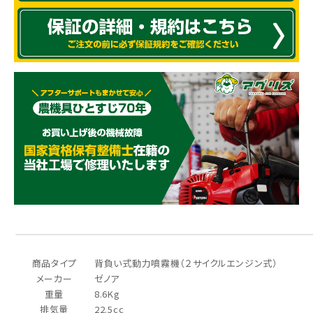
商品タイプ
背負い式動力噴霧機（２サイクルエンジン式）
メーカー
ゼノア
重量
8.6Kg
排気量
22.5cc