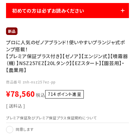
利用ガイド
FAQ
初めての方は必ずお読みください
プロに人気のゼノアブランド！使いやすいプランジャ式ポ
ンプ搭載！
【プレミア保証プラス付き】【ゼノア】【エンジン式】【噴霧器
メールでのお問い合わせ
（機）】NSZ257EZ【20Lタンク】【EZスタート】【園芸用】・
info@agriz.net
【農業用】
商品番号
znh-nsz257ez-pp
FAXでのご注文
¥
78,560
0739-72-4532
714
ポイント進呈 ]
24時間受付
税込
送料込
プレミア保証及びプレミア保証プラス保証規約について
同意します