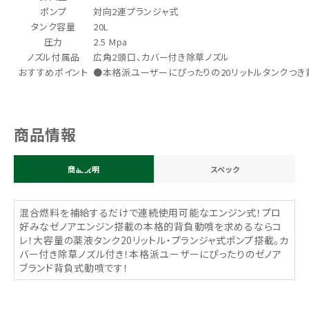
ポンプ
対向2連プランジャ式
タンク容量
20L
圧力
2.5 Mpa
ノズル付属品
広角2頭口、カバー付き除草ノズル
おすすめポイント
●本格派ユーザーにぴったりの20リットルタンクつき
商品情報
商品説明
スペック
混合燃料を補給するだけで連続使用可能なエンジン式！プロ
好みなゼノアエンジン搭載の本格的背負動噴を求めるならコ
レ！大容量の薬液タンク20リットル・プランジャ式ポンプ搭載。カ
バー付き除草ノズル付き！本格派ユーザーにぴったりのゼノア
ブランド背負式動噴です！