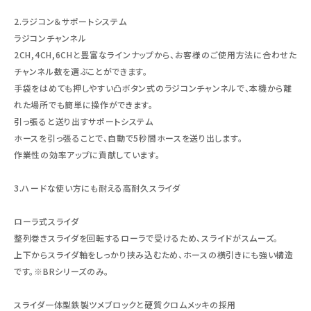
2.ラジコン＆サポートシステム
ラジコンチャンネル
2CH,4CH,6CHと豊富なラインナップから、お客様のご使用方法に合わせた
チャンネル数を選ぶことができます。
手袋をはめても押しやすい凸ボタン式のラジコンチャンネルで、本機から離
れた場所でも簡単に操作ができます。
引っ張ると送り出すサポートシステム
ホースを引っ張ることで、自動で5秒間ホースを送り出します。
作業性の効率アップに貢献しています。
3.ハードな使い方にも耐える高耐久スライダ
ローラ式スライダ
整列巻きスライダを回転するローラで受けるため、スライドがスムーズ。
上下からスライダ軸をしっかり挟み込むため、ホースの横引きにも強い構造
です。※BRシリーズのみ。
スライダ一体型鉄製ツメブロックと硬質クロムメッキの採用