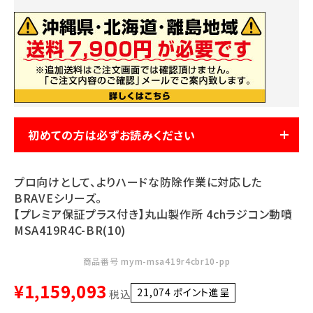
お気に入り一覧
閲覧履歴一覧
農業機械
初めての方は必ずお読みください
農業資材
作業用品
プロ向けとして、よりハードな防除作業に対応した
BRAVEシリーズ。
補修部品
【プレミア保証プラス付き】丸山製作所 4chラジコン動噴
MSA419R4C-BR(10)
レンタル
商品番号
mym-msa419r4cbr10-pp
ブログ
¥
1,159,093
21,074
ポイント進呈 ]
税込