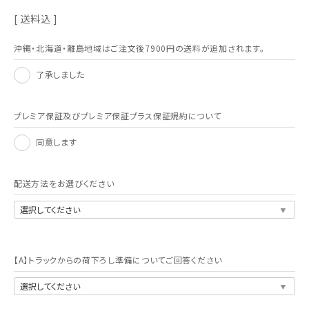
利用ガイド
FAQ
送料込
沖縄・北海道・離島地域はご注文後7900円の送料が追加されます。
了承しました
プレミア保証及びプレミア保証プラス保証規約について
メールでのお問い合わせ
同意します
info@agriz.net
配送方法をお選びください
FAXでのご注文
0739-72-4532
24時間受付
【A】トラックからの荷下ろし準備についてご回答ください