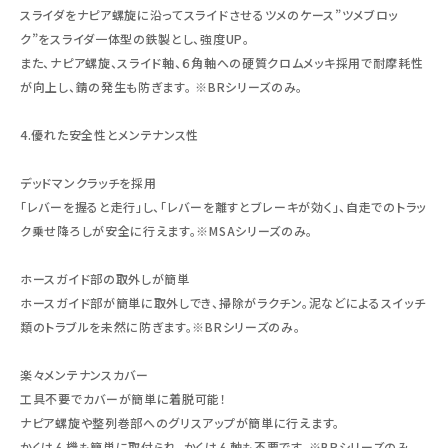
スライダをナピア螺旋に沿ってスライドさせるツメのケース”ツメブロッ
ク”をスライダ一体型の鉄製とし、強度UP。
また、ナピア螺旋、スライド軸、６角軸への硬質クロムメッキ採用で耐摩耗性
が向上し、錆の発生も防ぎます。 ※BRシリーズのみ。
4.優れた安全性とメンテナンス性
デッドマンクラッチを採用
「レバーを握ると走行」し、「レバーを離すとブレーキが効く」、自走でのトラッ
ク乗せ降ろしが安全に行えます。※MSAシリーズのみ。
ホースガイド部の取外しが簡単
ホースガイド部が簡単に取外しでき、掃除がラクチン。泥などによるスイッチ
類のトラブルを未然に防ぎます。※BRシリーズのみ。
楽々メンテナンスカバー
工具不要でカバーが簡単に着脱可能！
ナピア螺旋や整列巻部へのグリスアップが簡単に行えます。
かくはん機も簡単に取付られ、かくはん軸も不要です。※BRシリーズのみ。