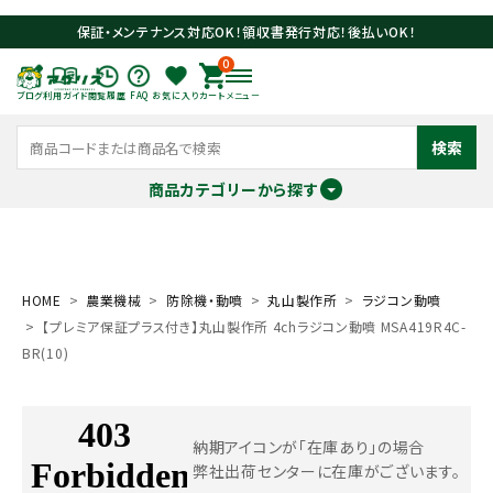
保証・メンテナンス対応OK！領収書発行対応！後払いOK！
0
ブログ
利用ガイド
閲覧履歴
FAQ
お気に入り
カート
メニュー
検索
商品カテゴリーから探す
meeting_room
person
ログイン
会員登録
HOME
農業機械
防除機・動噴
丸山製作所
ラジコン動噴
【プレミア保証プラス付き】丸山製作所 4chラジコン動噴 MSA419R4C-
search
BR(10)
納期アイコンが「在庫あり」の場合
弊社出荷センターに在庫がございます。