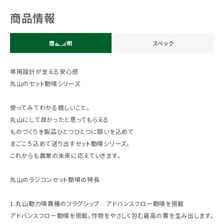
商品情報
商品説明
スペック
専用設計が支える安心感
丸山のセット動噴シリーズ
使ってみてわかる嬉しいこと。
丸山にして良かったと思ってもらえる
ものづくりを製品ひとつひとつに願いを込めて
まごころ込めて送り出すセット動噴シリーズ。
これからも農業の未来に応えていきます。
丸山のラジコンセット動噴の特長
1.丸山動力噴霧機のフラグシップ アドバンスフロー動噴を搭載
アドバンスフロー動噴を搭載。作物をやさしく包む最高の霧を生み出します。